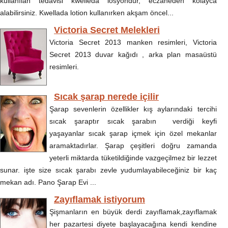
kullanılan tedavisi kwelleda losyondur, eczaneden kolayca
alabilirsiniz. Kwellada lotion kullanırken akşam öncel...
Victoria Secret Melekleri
Victoria Secret 2013 manken resimleri, Victoria
Secret 2013 duvar kağıdı , arka plan masaüstü
resimleri.
Sıcak şarap nerede içilir
Şarap sevenlerin özellikler kış aylarındaki tercihi
sıcak şaraptır sıcak şarabın verdiği keyfi
yaşayanlar sıcak şarap içmek için özel mekanlar
aramaktadırlar. Şarap çeşitleri doğru zamanda
yeterli miktarda tüketildiğinde vazgeçilmez bir lezzet
sunar. işte size sıcak şarabı zevle yudumlayabileceğiniz bir kaç
mekan adı. Pano Şarap Evi ...
Zayıflamak istiyorum
Şişmanların en büyük derdi zayıflamak,zayıflamak
her pazartesi diyete başlayacağına kendi kendine