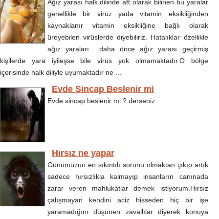
Ağız yarası halk dilinde aft olarak bilinen bu yaralar
genellikle bir virüz yada vitamin eksikliğinden
kaynaklanır vitamin eksikliğine bağlı olarak
üreyebilen virüslerde diyebiliriz. Hatalıklar özellikle
ağız yaraları daha önce ağız yarası geçirmiş
kişilerde yara iyileşse bile virüs yok olmamaktadır.O bölge
içerisinde halk diliyle uyumaktadır ne ...
Evde Sincap Beslenir mi
Evde sincap beslenir mi ? derseniz
Hırsız ne yapar
Günümüzün en sıkıntılı sorunu olmaktan çıkıp artık
sadece hırsızlıkla kalmayıp insanların canınada
zarar veren mahlukatlar demek istiyorum.Hırsız
çalışmayan kendini aciz hisseden hiç bir işe
yaramadığını düşünen zavallılar diyerek konuya