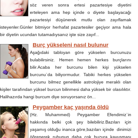
söz veren sonra ertesi pazartesiye diyetini
erteleyen ama hep içinde o diyete başlayacağı
pazartesiyi düşünerek mutlu olan zayıflamak
isteyenler.Günler bitmiyor herhafat pazartesiler geçiyor ama hala
bir diyetin ucundan tutamadıysanız işte size zayıf...
Burç yükseleni nasıl bulunur
Aşağıdaki tabloyan göre yükselen burcunuzu
bulabilirsiniz. Hemen hemen herkes burçlarını
bilir.Acaba her burcunu bilen kişi yükselen
burcunu`da biliyormudur. Tabiki herkes yükselen
burcunu bilmez genellikle astrolojiye meraklı olan
kişiler tarafından yüksel burcun bilinmesi daha yüksek bir olasılıktır.
Halihazırda hangi burcum diye soruyorsanız ön...
Peygamber kaç yaşında öldü
(Hz. Muhammed) Peygamber Efendimiz`in
hakkında belki çok şey bilebiliriz.Bazıları için
yaşamış olduğu inanca göre,bazıları içinde dinimizi
öğrenerek ruhunun daha çok huzura kavuşması