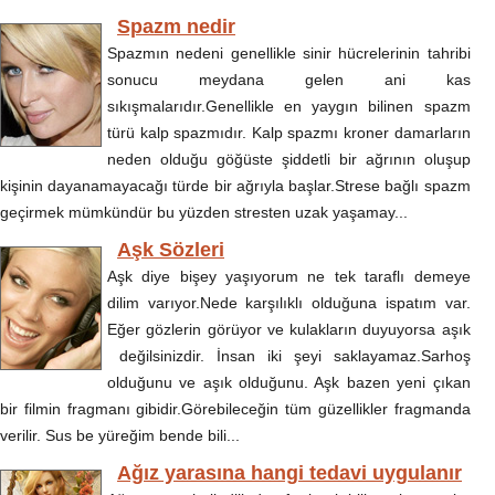
Spazm nedir
Spazmın nedeni genellikle sinir hücrelerinin tahribi
sonucu meydana gelen ani kas
sıkışmalarıdır.Genellikle en yaygın bilinen spazm
türü kalp spazmıdır. Kalp spazmı kroner damarların
neden olduğu göğüste şiddetli bir ağrının oluşup
kişinin dayanamayacağı türde bir ağrıyla başlar.Strese bağlı spazm
geçirmek mümkündür bu yüzden stresten uzak yaşamay...
Aşk Sözleri
Aşk diye bişey yaşıyorum ne tek taraflı demeye
dilim varıyor.Nede karşılıklı olduğuna ispatım var.
Eğer gözlerin görüyor ve kulakların duyuyorsa aşık
değilsinizdir. İnsan iki şeyi saklayamaz.Sarhoş
olduğunu ve aşık olduğunu. Aşk bazen yeni çıkan
bir filmin fragmanı gibidir.Görebileceğin tüm güzellikler fragmanda
verilir. Sus be yüreğim bende bili...
Ağız yarasına hangi tedavi uygulanır