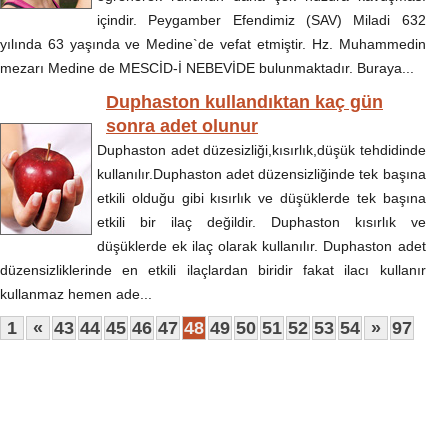
içindir. Peygamber Efendimiz (SAV) Miladi 632
yılında 63 yaşında ve Medine`de vefat etmiştir. Hz. Muhammedin
mezarı Medine de MESCİD-İ NEBEVİDE bulunmaktadır. Buraya...
Duphaston kullandıktan kaç gün
sonra adet olunur
Duphaston adet düzesizliği,kısırlık,düşük tehdidinde
kullanılır.Duphaston adet düzensizliğinde tek başına
etkili olduğu gibi kısırlık ve düşüklerde tek başına
etkili bir ilaç değildir. Duphaston kısırlık ve
düşüklerde ek ilaç olarak kullanılır. Duphaston adet
düzensizliklerinde en etkili ilaçlardan biridir fakat ilacı kullanır
kullanmaz hemen ade...
1
«
43
44
45
46
47
48
49
50
51
52
53
54
»
97