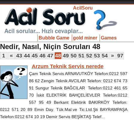
AcilSoru
Bubble Game
gold miner
Games
Nedir, Nasıl, Niçin Soruları 48
1
«
43
44
45
46
47
48
49
50
51
52
53
54
»
97
Arzum Teknik Servis nerede
Çam Teknik Servis ARNAVUTKÖY Telefon:0212 597
86 62 Zengin Teknik AVCILAR Telefon: 0212 674 73
91 Sungur Teknik BAĞCILAR Telefon:0212 461 65
70 İskit ELEKTRİK BAHÇELİEVLER Telefon:0212
557 95 49 Berkant Elektirik BAKIRKÖY Telefon:
0212 571 20 89 Emin Day. Tük.Mal.ve Tic.Ltd.Şti BAYRAMPAŞA
Telefon:0212 674 10 19 Demir Servis BEŞİKTAŞ Telef...