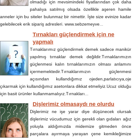
olmadığı için mevsimindeki fiyatlarından çok daha
pahalıya satılmış olsada özellikle aşeren hamile
anneler için bu siteler bulunmaz bir nimettir. İşte size evinize kadar
gelebilecek erik sipariş adresleri. www.sebzemeyve...
Tırnakları güçlendirmek için ne
yapmalı
Tırnaklarımız güçlendirmek demek sadece manikür
yapılmış tırnaklar demek değildir.Tırnaklarımızın
güçlenmesi kalın tırnaklarımızın olması anlamını
içermemektedir.Tırnaklarımızın güçlenmesi
açısından kullandığımız ojeden,parlatıcıya,oje
çıkarmak için kullandığımız asetonlara dikkat etmeliyiz.Ucuz olduğu
için basit ürünler kullanmamalıyız.Tırnakları...
Dişlerimiz olmasaydı ne olurdu
Dişlerimiz ne işe yarar diye düşünecek olursak
dişlerimiz vücudumuz için gerekli olan gıdaları ağız
yoluyla aldığımızda midemize gitmeden önce
parçalara ayırmaya yarayan çene kemikleğimize