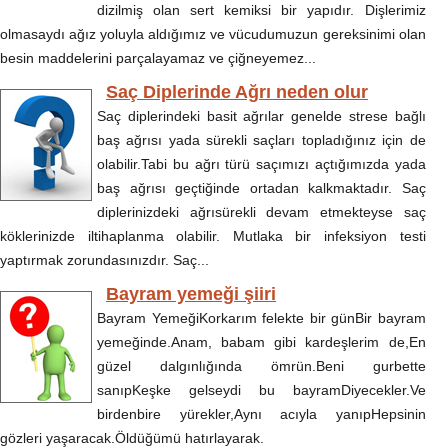
dizilmiş olan sert kemiksi bir yapıdır. Dişlerimiz
olmasaydı ağız yoluyla aldığımız ve vücudumuzun gereksinimi olan
besin maddelerini parçalayamaz ve çiğneyemez...
Saç Diplerinde Ağrı neden olur
Saç diplerindeki basit ağrılar genelde strese bağlı
baş ağrısı yada sürekli saçları topladığınız için de
olabilir.Tabi bu ağrı türü saçımızı açtığımızda yada
baş ağrısı geçtiğinde ortadan kalkmaktadır. Saç
diplerinizdeki ağrısürekli devam etmekteyse saç
köklerinizde iltihaplanma olabilir. Mutlaka bir infeksiyon testi
yaptırmak zorundasınızdır. Saç...
Bayram yemeği şiiri
Bayram YemeğiKorkarım felekte bir günBir bayram
yemeğinde.Anam, babam gibi kardeşlerim de,En
güzel dalgınlığında ömrün.Beni gurbette
sanıpKeşke gelseydi bu bayramDiyecekler.Ve
birdenbire yürekler,Aynı acıyla yanıpHepsinin
gözleri yaşaracak.Öldüğümü hatırlayarak.