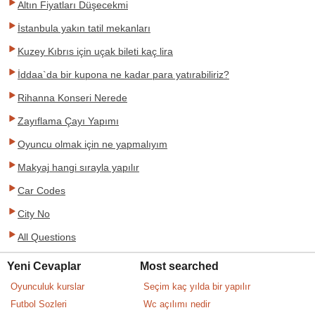
Altın Fiyatları Düşecekmi
İstanbula yakın tatil mekanları
Kuzey Kıbrıs için uçak bileti kaç lira
İddaa`da bir kupona ne kadar para yatırabiliriz?
Rihanna Konseri Nerede
Zayıflama Çayı Yapımı
Oyuncu olmak için ne yapmalıyım
Makyaj hangi sırayla yapılır
Car Codes
City No
All Questions
Yeni Cevaplar
Most searched
Oyunculuk kurslar
Seçim kaç yılda bir yapılır
Futbol Sozleri
Wc açılımı nedir