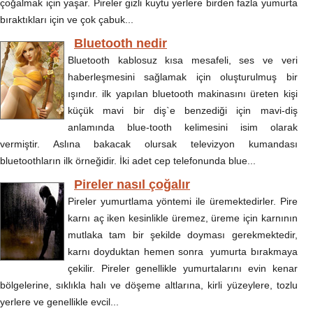
çoğalmak için yaşar. Pireler gizli kuytu yerlere birden fazla yumurta
bıraktıkları için ve çok çabuk...
Bluetooth nedir
Bluetooth kablosuz kısa mesafeli, ses ve veri
haberleşmesini sağlamak için oluşturulmuş bir
ışındır. ilk yapılan bluetooth makinasını üreten kişi
küçük mavi bir diş`e benzediği için mavi-diş
anlamında blue-tooth kelimesini isim olarak
vermiştir. Aslına bakacak olursak televizyon kumandası
bluetoothların ilk örneğidir. İki adet cep telefonunda blue...
Pireler nasıl çoğalır
Pireler yumurtlama yöntemi ile üremektedirler. Pire
karnı aç iken kesinlikle üremez, üreme için karnının
mutlaka tam bir şekilde doyması gerekmektedir,
karnı doyduktan hemen sonra yumurta bırakmaya
çekilir. Pireler genellikle yumurtalarını evin kenar
bölgelerine, sıklıkla halı ve döşeme altlarına, kirli yüzeylere, tozlu
yerlere ve genellikle evcil...