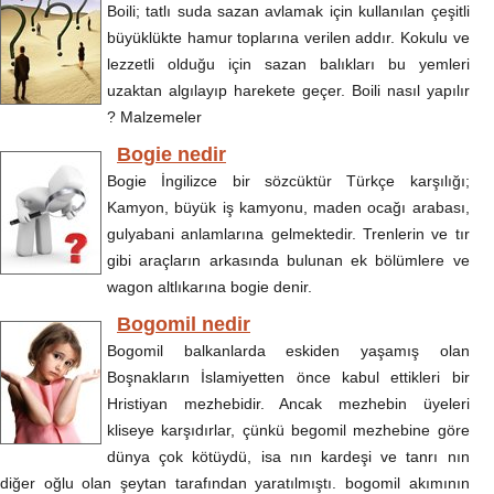
Boili; tatlı suda sazan avlamak için kullanılan çeşitli
büyüklükte hamur toplarına verilen addır. Kokulu ve
lezzetli olduğu için sazan balıkları bu yemleri
uzaktan algılayıp harekete geçer. Boili nasıl yapılır
? Malzemeler
Bogie nedir
Bogie İngilizce bir sözcüktür Türkçe karşılığı;
Kamyon, büyük iş kamyonu, maden ocağı arabası,
gulyabani anlamlarına gelmektedir. Trenlerin ve tır
gibi araçların arkasında bulunan ek bölümlere ve
wagon altlıkarına bogie denir.
Bogomil nedir
Bogomil balkanlarda eskiden yaşamış olan
Boşnakların İslamiyetten önce kabul ettikleri bir
Hristiyan mezhebidir. Ancak mezhebin üyeleri
kliseye karşıdırlar, çünkü begomil mezhebine göre
dünya çok kötüydü, isa nın kardeşi ve tanrı nın
diğer oğlu olan şeytan tarafından yaratılmıştı. bogomil akımının