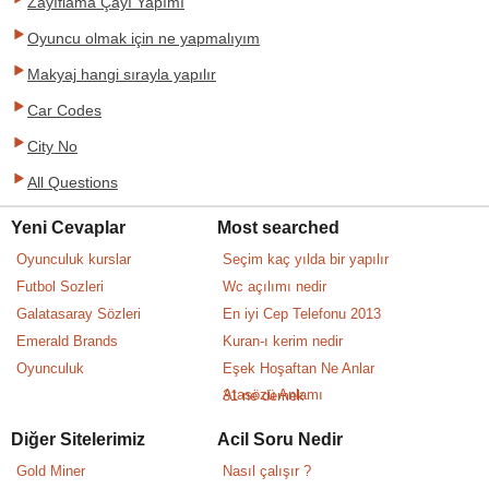
Zayıflama Çayı Yapımı
Oyuncu olmak için ne yapmalıyım
Makyaj hangi sırayla yapılır
Car Codes
City No
All Questions
Yeni Cevaplar
Most searched
Oyunculuk kurslar
Seçim kaç yılda bir yapılır
Futbol Sozleri
Wc açılımı nedir
Galatasaray Sözleri
En iyi Cep Telefonu 2013
Emerald Brands
Kuran-ı kerim nedir
Oyunculuk
Eşek Hoşaftan Ne Anlar
Atasözü Anlamı
31 ne demek
Diğer Sitelerimiz
Acil Soru Nedir
Gold Miner
Nasıl çalışır ?