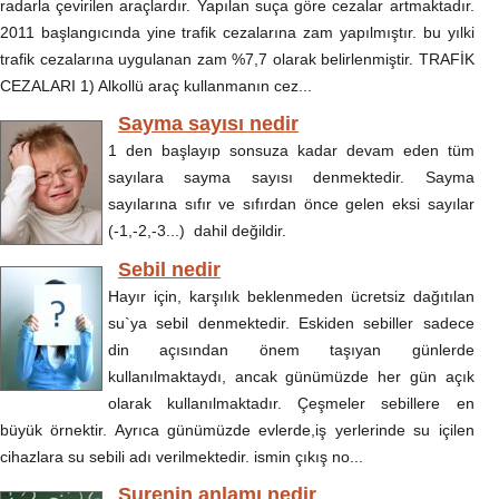
radarla çevirilen araçlardır. Yapılan suça göre cezalar artmaktadır.
2011 başlangıcında yine trafik cezalarına zam yapılmıştır. bu yılki
trafik cezalarına uygulanan zam %7,7 olarak belirlenmiştir. TRAFİK
CEZALARI 1) Alkollü araç kullanmanın cez...
Sayma sayısı nedir
1 den başlayıp sonsuza kadar devam eden tüm
sayılara sayma sayısı denmektedir. Sayma
sayılarına sıfır ve sıfırdan önce gelen eksi sayılar
(-1,-2,-3...) dahil değildir.
Sebil nedir
Hayır için, karşılık beklenmeden ücretsiz dağıtılan
su`ya sebil denmektedir. Eskiden sebiller sadece
din açısından önem taşıyan günlerde
kullanılmaktaydı, ancak günümüzde her gün açık
olarak kullanılmaktadır. Çeşmeler sebillere en
büyük örnektir. Ayrıca günümüzde evlerde,iş yerlerinde su içilen
cihazlara su sebili adı verilmektedir. ismin çıkış no...
Surenin anlamı nedir