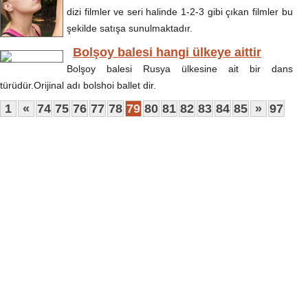
dizi filmler ve seri halinde 1-2-3 gibi çıkan filmler bu
şekilde satışa sunulmaktadır.
Bolşoy balesi hangi ülkeye aittir
Bolşoy balesi Rusya ülkesine ait bir dans
türüdür.Orijinal adı bolshoi ballet dir.
1
«
74
75
76
77
78
79
80
81
82
83
84
85
»
97