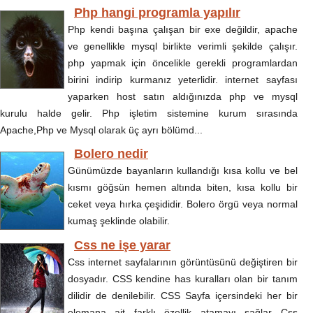
Php hangi programla yapılır
Php kendi başına çalışan bir exe değildir, apache
ve genellikle mysql birlikte verimli şekilde çalışır.
php yapmak için öncelikle gerekli programlardan
birini indirip kurmanız yeterlidir. internet sayfası
yaparken host satın aldığınızda php ve mysql
kurulu halde gelir. Php işletim sistemine kurum sırasında
Apache,Php ve Mysql olarak üç ayrı bölümd...
Bolero nedir
Günümüzde bayanların kullandığı kısa kollu ve bel
kısmı göğsün hemen altında biten, kısa kollu bir
ceket veya hırka çeşididir. Bolero örgü veya normal
kumaş şeklinde olabilir.
Css ne işe yarar
Css internet sayfalarının görüntüsünü değiştiren bir
dosyadır. CSS kendine has kuralları olan bir tanım
dilidir de denilebilir. CSS Sayfa içersindeki her bir
elemana ait farklı özellik atamayı sağlar Css