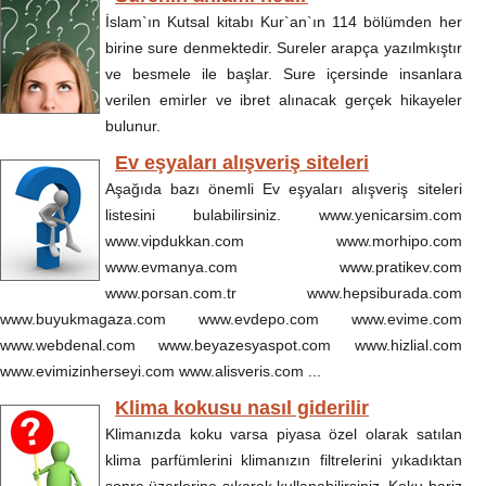
İslam`ın Kutsal kitabı Kur`an`ın 114 bölümden her
birine sure denmektedir. Sureler arapça yazılmkıştır
ve besmele ile başlar. Sure içersinde insanlara
verilen emirler ve ibret alınacak gerçek hikayeler
bulunur.
Ev eşyaları alışveriş siteleri
Aşağıda bazı önemli Ev eşyaları alışveriş siteleri
listesini bulabilirsiniz. www.yenicarsim.com
www.vipdukkan.com www.morhipo.com
www.evmanya.com www.pratikev.com
www.porsan.com.tr www.hepsiburada.com
www.buyukmagaza.com www.evdepo.com www.evime.com
www.webdenal.com www.beyazesyaspot.com www.hizlial.com
www.evimizinherseyi.com www.alisveris.com ...
Klima kokusu nasıl giderilir
Klimanızda koku varsa piyasa özel olarak satılan
klima parfümlerini klimanızın filtrelerini yıkadıktan