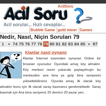
AcilSoru
Bubble Game
gold miner
Games
Nedir, Nasıl, Niçin Soruları 79
1
«
74
75
76
77
78
79
80
81
82
83
84
85
»
97
Klanlar nasıl oynanır
Klanlar İnternet üzerinden oynanan Online bir
browser oyunudur. Oyundaki amaç köy almaktır.
Köy merkezi resmi yukarıda paylaşılmıştır bu
merkezden ana bina ya girip bina seviyesini
yükseltebilirsiniz. Oyunda amaç ilk olarak köy
almaktır bunu için ilk olarak saray basmanız gerekmektedir. Saray
basmak için Ana bina seviyeniz 20 demirci 20 pazar yeri...