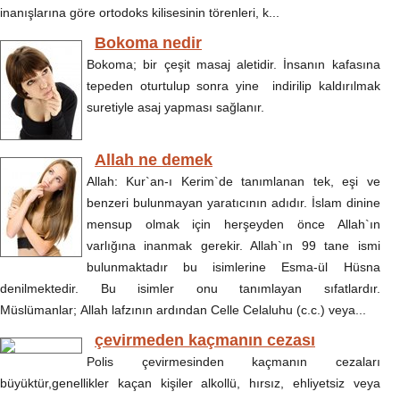
inanışlarına göre ortodoks kilisesinin törenleri, k...
Bokoma nedir
Bokoma; bir çeşit masaj aletidir. İnsanın kafasına
tepeden oturtulup sonra yine indirilip kaldırılmak
suretiyle asaj yapması sağlanır.
Allah ne demek
Allah: Kur`an-ı Kerim`de tanımlanan tek, eşi ve
benzeri bulunmayan yaratıcının adıdır. İslam dinine
mensup olmak için herşeyden önce Allah`ın
varlığına inanmak gerekir. Allah`ın 99 tane ismi
bulunmaktadır bu isimlerine Esma-ül Hüsna
denilmektedir. Bu isimler onu tanımlayan sıfatlardır.
Müslümanlar; Allah lafzının ardından Celle Celaluhu (c.c.) veya...
çevirmeden kaçmanın cezası
Polis çevirmesinden kaçmanın cezaları
büyüktür,genellikler kaçan kişiler alkollü, hırsız, ehliyetsiz veya