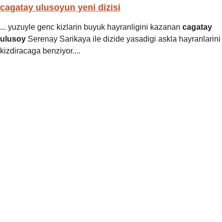
cagatay ulusoyun yeni dizisi
... yuzuyle genc kizlarin buyuk hayranligini kazanan
cagatay
ulusoy
Serenay Sarikaya ile dizide yasadigi askla hayranlarini
kizdiracaga benziyor....