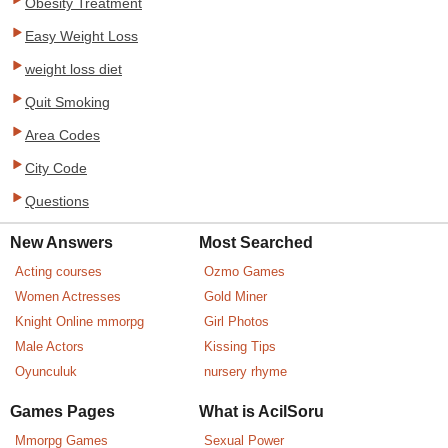
Obesity Treatment
Easy Weight Loss
weight loss diet
Quit Smoking
Area Codes
City Code
Questions
New Answers
Most Searched
Acting courses
Ozmo Games
Women Actresses
Gold Miner
Knight Online mmorpg
Girl Photos
Male Actors
Kissing Tips
Oyunculuk
nursery rhyme
Games Pages
What is AcilSoru
Mmorpg Games
Sexual Power