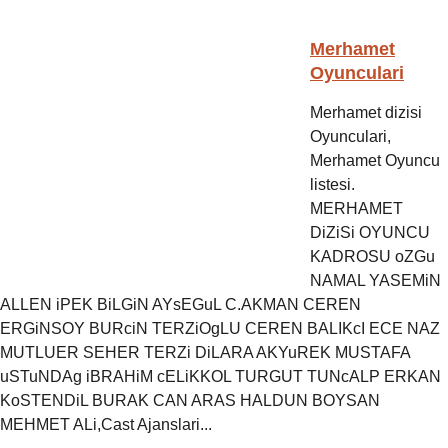
Merhamet
Oyunculari
Merhamet dizisi
Oyunculari,
Merhamet Oyuncu
listesi.
MERHAMET
DiZiSi OYUNCU
KADROSU oZGu
NAMAL YASEMiN
ALLEN iPEK BiLGiN AYsEGuL C.AKMAN CEREN
ERGiNSOY BURciN TERZiOgLU CEREN BALIKcI ECE NAZ
MUTLUER SEHER TERZi DiLARA AKYuREK MUSTAFA
uSTuNDAg iBRAHiM cELiKKOL TURGUT TUNcALP ERKAN
KoSTENDiL BURAK CAN ARAS HALDUN BOYSAN
MEHMET ALi,Cast Ajanslari...