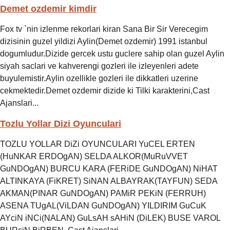
Demet ozdemir kimdir
Fox tv `nin izlenme rekorlari kiran Sana Bir Sir Verecegim
dizisinin guzel yildizi Aylin(Demet ozdemir) 1991 istanbul
dogumludur.Dizide gercek ustu guclere sahip olan guzel Aylin
siyah saclari ve kahverengi gozleri ile izleyenleri adete
buyulemistir.Aylin ozellikle gozleri ile dikkatleri uzerine
cekmektedir.Demet ozdemir dizide ki Tilki karakterini,Cast
Ajanslari...
Tozlu Yollar Dizi Oyunculari
TOZLU YOLLAR DiZi OYUNCULARI YuCEL ERTEN
(HuNKAR ERDOgAN) SELDA ALKOR(MuRuVVET
GuNDOgAN) BURCU KARA (FERiDE GuNDOgAN) NiHAT
ALTINKAYA (FiKRET) SiNAN ALBAYRAK(TAYFUN) SEDA
AKMAN(PINAR GuNDOgAN) PAMiR PEKiN (FERRUH)
ASENA TUgAL(ViLDAN GuNDOgAN) YILDIRIM GuCuK
AYciN iNCi(NALAN) GuLsAH sAHiN (DiLEK) BUSE VAROL