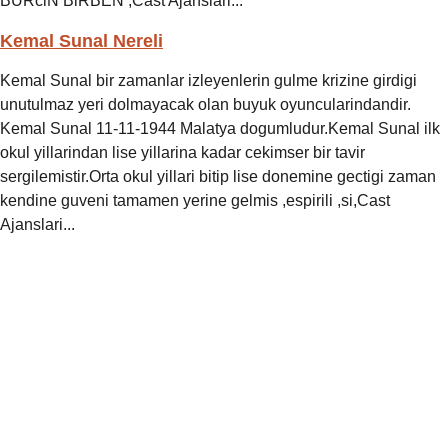
BURciN BiRBEN ,Cast Ajanslari...
Kemal Sunal Nereli
Kemal Sunal bir zamanlar izleyenlerin gulme krizine girdigi
unutulmaz yeri dolmayacak olan buyuk oyuncularindandir.
Kemal Sunal 11-11-1944 Malatya dogumludur.Kemal Sunal ilk
okul yillarindan lise yillarina kadar cekimser bir tavir
sergilemistir.Orta okul yillari bitip lise donemine gectigi zaman
kendine guveni tamamen yerine gelmis ,espirili ,si,Cast
Ajanslari...