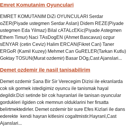
Emret Komutanim Oyunculari
EMRET KOMUTANIM DiZi OYUNCULARI Serdar
oZER(Piyade ustegmen Serdar Aslan) Didem REZE(Piyade
ustegmen Eda Yilmaz) Bilal cATALcEKic(Piyade Astegmen
Ethem Timur) Naci TAsDogEN (Ahmet Bascavus) ozgur
sENYAR (cetin Ceviz) Halim ERCAN(Fikret Can) Taner
ERGoR (Kamil Kuzey) Mehmet Can GuRELER(Tarkan Kutlu)
Goktay TOSUN(Murat ozdemir) Basar DOg,Cast Ajanslari...
Demet ozdemir ile nasil tanisabilirim
Demet ozdemir Sana Bir Sir Verecegim Dizisi ile ekranlarda
cok sik gormek istedigimiz oyuncu ile tanismak hayal
degildir.Dizi setinde bir cok hayranlari ile tanisan oyuncular
gordukleri ilgiden cok memnun olduklarini her firsatta
belirtmektedirler. Demet ozdemir bir sure Efes Kizlari ile dans
ederekte kendi hayran kitlesini cogaltmistir.Hayranl,Cast
Ajanslari...