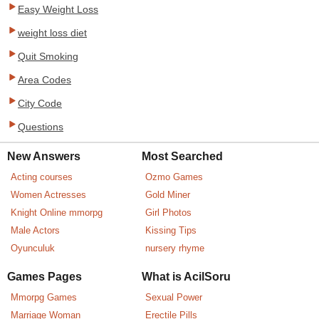
Easy Weight Loss
weight loss diet
Quit Smoking
Area Codes
City Code
Questions
New Answers
Most Searched
Acting courses
Ozmo Games
Women Actresses
Gold Miner
Knight Online mmorpg
Girl Photos
Male Actors
Kissing Tips
Oyunculuk
nursery rhyme
Games Pages
What is AcilSoru
Mmorpg Games
Sexual Power
Marriage Woman
Erectile Pills