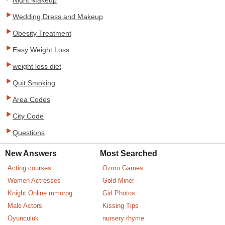
Night Makeup
Wedding Dress and Makeup
Obesity Treatment
Easy Weight Loss
weight loss diet
Quit Smoking
Area Codes
City Code
Questions
New Answers
Most Searched
Acting courses
Ozmo Games
Women Actresses
Gold Miner
Knight Online mmorpg
Girl Photos
Male Actors
Kissing Tips
Oyunculuk
nursery rhyme