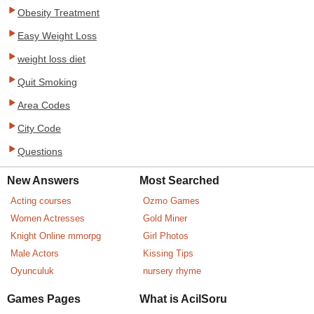
Obesity Treatment
Easy Weight Loss
weight loss diet
Quit Smoking
Area Codes
City Code
Questions
New Answers
Most Searched
Acting courses
Ozmo Games
Women Actresses
Gold Miner
Knight Online mmorpg
Girl Photos
Male Actors
Kissing Tips
Oyunculuk
nursery rhyme
Games Pages
What is AcilSoru