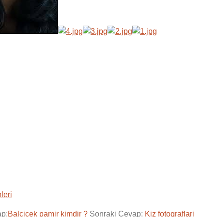
leri
ap:
Balcicek pamir kimdir ?
Sonraki Cevap:
Kiz fotograflari