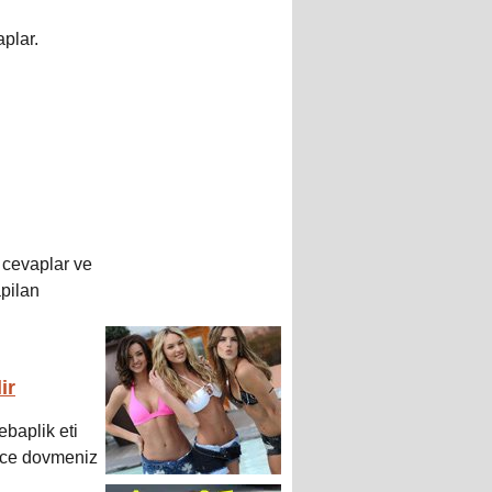
plar.
k cevaplar ve
apilan
ir
ebaplik eti
yice dovmeniz