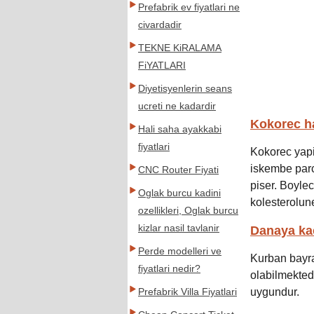
Prefabrik ev fiyatlari ne
civardadir
TEKNE KiRALAMA
FiYATLARI
Diyetisyenlerin seans
ucreti ne kadardir
Kokorec ha
Hali saha ayakkabi
fiyatlari
Kokorec yapi
iskembe parca
CNC Router Fiyati
piser. Boylec
Oglak burcu kadini
kolesterolune
ozellikleri, Oglak burcu
kizlar nasil tavlanir
Danaya kac 
Perde modelleri ve
Kurban bayra
fiyatlari nedir?
olabilmektedi
uygundur.
Prefabrik Villa Fiyatlari