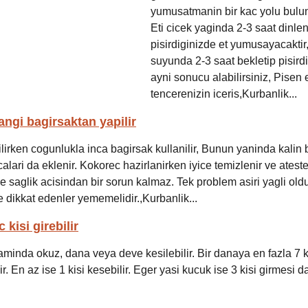
yumusatmanin bir kac yolu bulu
Eti cicek yaginda 2-3 saat dinlen
pisirdiginizde et yumusayacaktir,
suyunda 2-3 saat bekletip pisird
ayni sonucu alabilirsiniz, Pisen 
tencerenizin iceris,Kurbanlik...
ngi bagirsaktan yapilir
lirken cogunlukla inca bagirsak kullanilir, Bunun yaninda kalin 
lari da eklenir. Kokorec hazirlanirken iyice temizlenir ve atest
e saglik acisindan bir sorun kalmaz. Tek problem asiri yagli old
 dikkat edenler yememelidir.,Kurbanlik...
kisi girebilir
minda okuz, dana veya deve kesilebilir. Bir danaya en fazla 7 ki
r. En az ise 1 kisi kesebilir. Eger yasi kucuk ise 3 kisi girmesi 