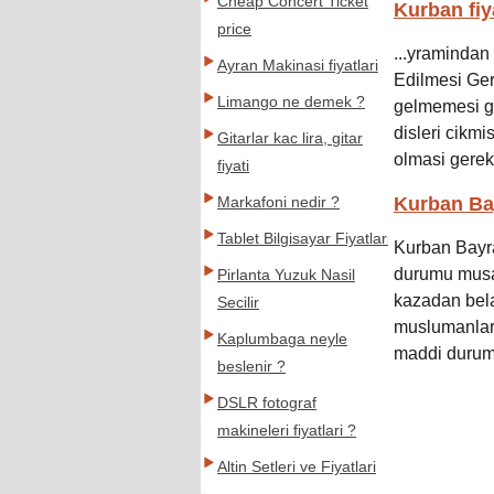
Cheap Concert Ticket
Kurban fiy
price
...yramindan
Ayran Makinasi fiyatlari
Edilmesi Ger
Limango ne demek ?
gelmemesi ge
disleri cikm
Gitarlar kac lira, gitar
olmasi gerek
fiyati
Kurban Ba
Markafoni nedir ?
Tablet Bilgisayar Fiyatlari
Kurban Bayr
durumu musai
Pirlanta Yuzuk Nasil
kazadan bel
Secilir
muslumanlar
Kaplumbaga neyle
maddi durumu
beslenir ?
DSLR fotograf
makineleri fiyatlari ?
Altin Setleri ve Fiyatlari