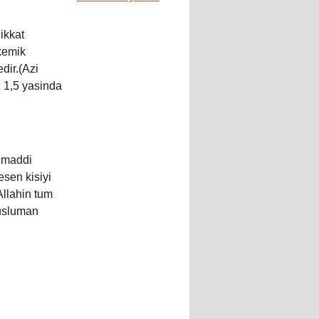
ikkat
kemik
dir.(Azi
z 1,5 yasinda
 maddi
sen kisiyi
llahin tum
musluman