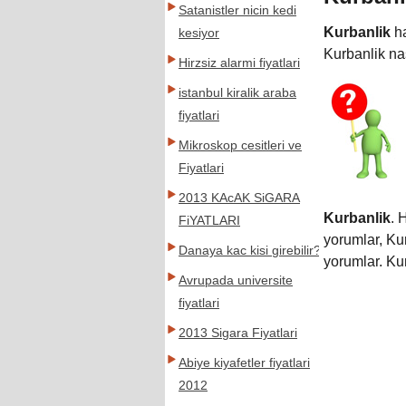
Satanistler nicin kedi
Kurbanlik
ha
kesiyor
Kurbanlik na
Hirzsiz alarmi fiyatlari
istanbul kiralik araba
fiyatlari
Mikroskop cesitleri ve
Fiyatlari
2013 KAcAK SiGARA
Kurbanlik
. 
FiYATLARI
yorumlar, Ku
Danaya kac kisi girebilir?
yorumlar. Kur
Avrupada universite
fiyatlari
2013 Sigara Fiyatlari
Abiye kiyafetler fiyatlari
2012