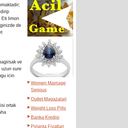
nmaktadir;
dirip
 Eti limon
iginizde de
et
bagirsak ve
e uzun sure
ugu icin
Women Marriage
Serious
Outlet Magazalari
si ortak
Weight Loss Pills
daha
Banka Kredisi
Pirlanta Fiyatlari