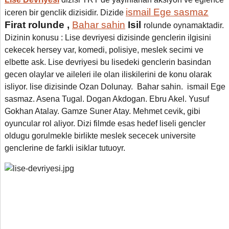
ismail Ege sasmaz
iceren bir genclik dizisidir. Dizide
Firat rolunde ,
Bahar sahin
Isil
rolunde oynamaktadir.
Dizinin konusu :
Lise devriyesi dizisinde genclerin ilgisini
cekecek hersey var, komedi, polisiye, meslek secimi ve
elbette ask. Lise devriyesi bu lisedeki genclerin basindan
gecen olaylar ve aileleri ile olan iliskilerini de konu olarak
isliyor. lise dizisinde Ozan Dolunay. Bahar sahin. ismail Ege
sasmaz. Asena Tugal. Dogan Akdogan. Ebru Akel. Yusuf
Gokhan Atalay. Gamze Suner Atay. Mehmet cevik
,
gibi
oyuncular rol aliyor. Dizi filmde esas hedef liseli gencler
oldugu gorulmekle birlikte meslek sececek universite
genclerine de farkli isiklar tutuoyr.