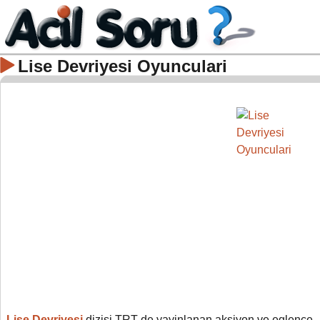
Lise Devriyesi Oyunculari
Lise Devriyesi
dizisi TRT de yayinlanan aksiyon ve eglence