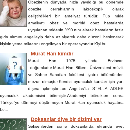
Obezitenin dünyada hızla yayıldığı bu dönemde
obezite cerrahlarının lakroskopik olarak
geliştirdikleri bir ameliyat türüdür. Tüp mide
ameliyatı obez ve morbid obez hastalarda
uygulanan midenin %90 nını alarak hastaların fazla
gıda alımını engelleyip daha az yiyerek daha düzenli beslenerek
kişinin yeme miktarını engelleyen bir operasyondur.Kişi bu ...
Murat Han kimdir
Murat Han 1975 yılında Erzincan
doğumludur.Murat Han Bilkent Üniversitesi müzik
ve Sahne Sanatları fakültesi tiyatro bölümünden
mezun olmuştur.Kendisi oyunculuk kursları için yurt
dışına çıkmıştır.Los Angelas`ta STELLA ADLER
oyunculuk akademisini bitirmiştir.Akademiyi bitirdikten sonra
Türkiye`ye dönmeyi düşünmeyen Murat Han oyunculuk hayatına
Lo...
Doksanlar diye bir dizimi var
Seksenlerden sonra doksanlarda ekranda evet