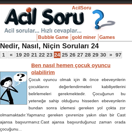
AcilSoru
Bubble Game
gold miner
Games
Nedir, Nasıl, Niçin Soruları 24
1
«
19
20
21
22
23
24
25
26
27
28
29
30
»
97
Ben nasıl hemen çocuk oyuncu
olabilirim
Çocuk oyuncu olmak için ilk önce ebeveynlerin
çocuklarını değerlendirmeleri kabiliyetlerini
belirlemeleri gerekmektedir. Çocuğunun bu
yeteneğe sahip olduğunu hisseden ebeveynlerin
bundan sonra izlemesi gereken yol çokta zor
olmamaktadır.Yapmanız gereken çevrenize yakın olan bir Cast
ajansa başvurmanız.Cast ajansa başvurduğunuz zaman orada
çocuğunu...