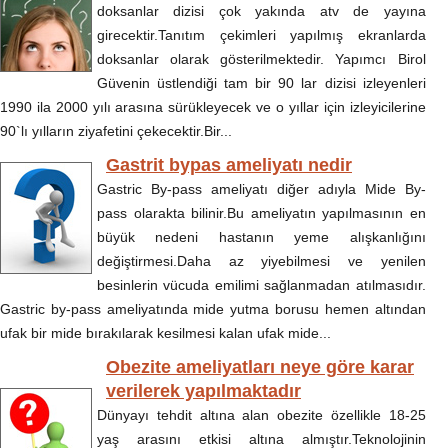
doksanlar dizisi çok yakında atv de yayına
girecektir.Tanıtım çekimleri yapılmış ekranlarda
doksanlar olarak gösterilmektedir. Yapımcı Birol
Güvenin üstlendiği tam bir 90 lar dizisi izleyenleri
1990 ila 2000 yılı arasına sürükleyecek ve o yıllar için izleyicilerine
90`lı yılların ziyafetini çekecektir.Bir...
Gastrit bypas ameliyatı nedir
Gastric By-pass ameliyatı diğer adıyla Mide By-
pass olarakta bilinir.Bu ameliyatın yapılmasının en
büyük nedeni hastanın yeme alışkanlığını
değiştirmesi.Daha az yiyebilmesi ve yenilen
besinlerin vücuda emilimi sağlanmadan atılmasıdır.
Gastric by-pass ameliyatında mide yutma borusu hemen altından
ufak bir mide bırakılarak kesilmesi kalan ufak mide...
Obezite ameliyatları neye göre karar
verilerek yapılmaktadır
Dünyayı tehdit altına alan obezite özellikle 18-25
yaş arasını etkisi altına almıştır.Teknolojinin