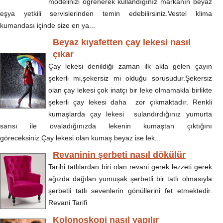
modelinizi öğrenerek kullandığınız markanın beyaz
eşya yetkili servislerinden temin edebilirsiniz.Vestel klima
kumandası içinde size en ya...
Beyaz kıyafetten çay lekesi nasıl
çıkar
Çay lekesi denildiği zaman ilk akla gelen çayın
şekerli mi,şekersiz mi olduğu sorusudur.Şekersiz
olan çay lekesi çok inatçı bir leke olmamakla birlikte
şekerli çay lekesi daha zor çıkmaktadır. Renkli
kumaşlarda çay lekesi sulandırdığınız yumurta
sarısı ile ovaladığınızda lekenin kumaştan çıktığını
göreceksiniz.Çay lekesi olan kumaş beyaz ise lek...
Revaninin şerbeti nasıl dökülür
Tarihi tatlılardan biri olan revani gerek lezzeti gerek
ağızda dağılan yumuşak şerbetli bir tatlı olmasıyla
şerbetli tatlı sevenlerin gönüllerini fet etmektedir.
Revani Tarifi
Kolonoskopi nasıl yapılır