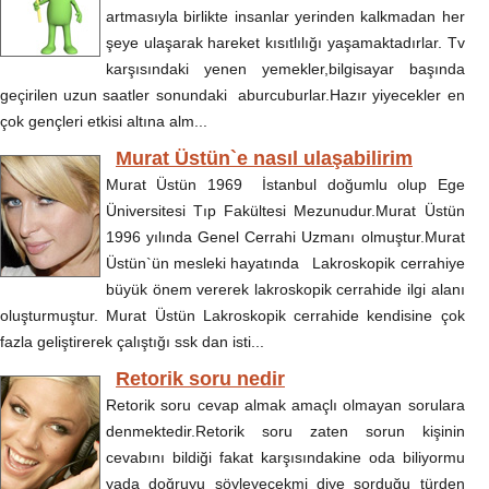
artmasıyla birlikte insanlar yerinden kalkmadan her
şeye ulaşarak hareket kısıtlılığı yaşamaktadırlar. Tv
karşısındaki yenen yemekler,bilgisayar başında
geçirilen uzun saatler sonundaki aburcuburlar.Hazır yiyecekler en
çok gençleri etkisi altına alm...
Murat Üstün`e nasıl ulaşabilirim
Murat Üstün 1969 İstanbul doğumlu olup Ege
Üniversitesi Tıp Fakültesi Mezunudur.Murat Üstün
1996 yılında Genel Cerrahi Uzmanı olmuştur.Murat
Üstün`ün mesleki hayatında Lakroskopik cerrahiye
büyük önem vererek lakroskopik cerrahide ilgi alanı
oluşturmuştur. Murat Üstün Lakroskopik cerrahide kendisine çok
fazla geliştirerek çalıştığı ssk dan isti...
Retorik soru nedir
Retorik soru cevap almak amaçlı olmayan sorulara
denmektedir.Retorik soru zaten sorun kişinin
cevabını bildiği fakat karşısındakine oda biliyormu
yada doğruyu söyleyecekmi diye sorduğu türden