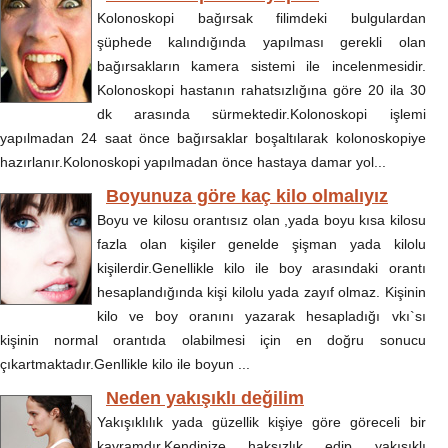
Kolonoskopi bağırsak filimdeki bulgulardan
şüphede kalındığında yapılması gerekli olan
bağırsakların kamera sistemi ile incelenmesidir.
Kolonoskopi hastanın rahatsızlığına göre 20 ila 30
dk arasında sürmektedir.Kolonoskopi işlemi
yapılmadan 24 saat önce bağırsaklar boşaltılarak kolonoskopiye
hazırlanır.Kolonoskopi yapılmadan önce hastaya damar yol...
Boyunuza göre kaç kilo olmalıyız
Boyu ve kilosu orantısız olan ,yada boyu kısa kilosu
fazla olan kişiler genelde şişman yada kilolu
kişilerdir.Genellikle kilo ile boy arasındaki orantı
hesaplandığında kişi kilolu yada zayıf olmaz. Kişinin
kilo ve boy oranını yazarak hesapladığı vkı`sı
kişinin normal orantıda olabilmesi için en doğru sonucu
çıkartmaktadır.Genllikle kilo ile boyun ...
Neden yakışıklı değilim
Yakışıklılık yada güzellik kişiye göre göreceli bir
kavramdır.Kendinize haksızlık edip yakışıklı