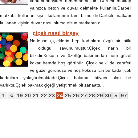
konumundayken denenmemelidir. Darbeli matkap
yalnızca beton ve duvar delmekte kullanılır.Darbeli
matkabı kullanan kişi kullanımını tam bilmelidir.Darbeli matkabı
kullanan kişinin duvar nasıl olursa olsun matkabın o...
çiçek nasıl birşey
Nedense çiçieklerin hep kadınlara özgü bir bitki
olduğu savunulmuştur.Çiçek narin bir
bitkidir.Kokusu ve özelliği bakımından hem güzel
kokar hemde hoş görünür. Çiçek belki de zerafeti
ve güzel görünüşü ve hoş kokusu için bu kadar çok
kadınlara yakıştırılmaktadır.Çiçek bakıma ihtiyacı olan bir
varlıktır.Ççiek bakmak çiçeği yetiştirmek bit zanaattı...
1
«
19
20
21
22
23
24
25
26
27
28
29
30
»
97