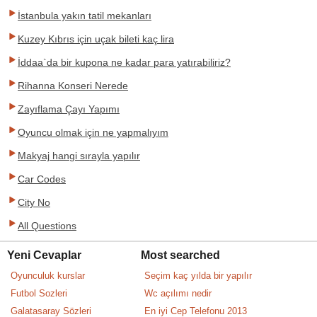
İstanbula yakın tatil mekanları
Kuzey Kıbrıs için uçak bileti kaç lira
İddaa`da bir kupona ne kadar para yatırabiliriz?
Rihanna Konseri Nerede
Zayıflama Çayı Yapımı
Oyuncu olmak için ne yapmalıyım
Makyaj hangi sırayla yapılır
Car Codes
City No
All Questions
Yeni Cevaplar
Most searched
Oyunculuk kurslar
Seçim kaç yılda bir yapılır
Futbol Sozleri
Wc açılımı nedir
Galatasaray Sözleri
En iyi Cep Telefonu 2013