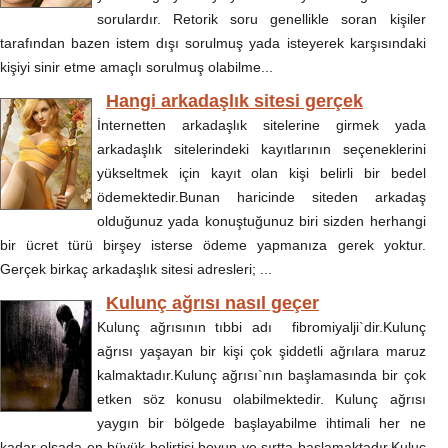
sorulardır. Retorik soru genellikle soran kişiler
tarafından bazen istem dışı sorulmuş yada isteyerek karşısındaki
kişiyi sinir etme amaçlı sorulmuş olabilme...
Hangi arkadaşlık sitesi gerçek
İnternetten arkadaşlık sitelerine girmek yada
arkadaşlık sitelerindeki kayıtlarının seçeneklerini
yükseltmek için kayıt olan kişi belirli bir bedel
ödemektedir.Bunan haricinde siteden arkadaş
olduğunuz yada konuştuğunuz biri sizden herhangi
bir ücret türü birşey isterse ödeme yapmanıza gerek yoktur.
Gerçek birkaç arkadaşlık sitesi adresleri; ...
Kulunç ağrısı nasıl geçer
Kulunç ağrısının tıbbi adı fibromiyalji`dir.Kulunç
ağrısı yaşayan bir kişi çok şiddetli ağrılara maruz
kalmaktadır.Kulunç ağrısı`nın başlamasında bir çok
etken söz konusu olabilmektedir. Kulunç ağrısı
yaygın bir bölgede başlayabilme ihtimali her ne
kadar olsada en büyük belirtisi boyun ve sırtta başlamaktadır.Kuluç