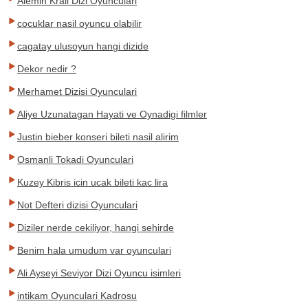
Alemin Krali Dizi Oyunculari
cocuklar nasil oyuncu olabilir
cagatay ulusoyun hangi dizide
Dekor nedir ?
Merhamet Dizisi Oyunculari
Aliye Uzunatagan Hayati ve Oynadigi filmler
Justin bieber konseri bileti nasil alirim
Osmanli Tokadi Oyunculari
Kuzey Kibris icin ucak bileti kac lira
Not Defteri dizisi Oyunculari
Diziler nerde cekiliyor, hangi sehirde
Benim hala umudum var oyunculari
Ali Ayseyi Seviyor Dizi Oyuncu isimleri
intikam Oyunculari Kadrosu