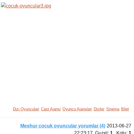
Dizi Oyunculari
Cast Ajansi
Oyuncu Ajanslari
Diziler
Sinema
Bilet
Meshur cocuk oyuncular yorumlar (4)
2013-06-27
22:23:17
, Guzel:
1
, Kotu:
1