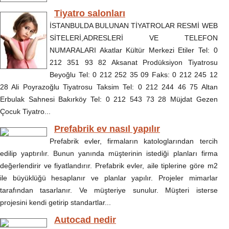
Tiyatro salonları
İSTANBULDA BULUNAN TİYATROLAR RESMİ WEB
SİTELERİ,ADRESLERİ VE TELEFON
NUMARALARI Akatlar Kültür Merkezi Etiler Tel: 0
212 351 93 82 Aksanat Prodüksiyon Tiyatrosu
Beyoğlu Tel: 0 212 252 35 09 Faks: 0 212 245 12
28 Ali Poyrazoğlu Tiyatrosu Taksim Tel: 0 212 244 46 75 Altan
Erbulak Sahnesi Bakırköy Tel: 0 212 543 73 28 Müjdat Gezen
Çocuk Tiyatro...
Prefabrik ev nasıl yapılır
Prefabrik evler, firmaların katologlarından tercih
edilip yaptırılır. Bunun yanında müşterinin istediği planları firma
değerlendirir ve fiyatlandırır. Prefabrik evler, aile tiplerine göre m2
ile büyüklüğü hesaplanır ve planlar yapılır. Projeler mimarlar
tarafından tasarlanır. Ve müşteriye sunulur. Müşteri isterse
projesini kendi getirip standartlar...
Autocad nedir