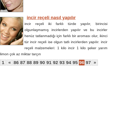
incir reçeli nasıl yapılır
incir reçeli iki farklı türde yapılır, birincisi
olgunlaşmamış incirlerden yapılır ve bu incirler
henüz tatlanmadığı için farklı bir aroması olur, ikinci
tür incir reçeli ise olgun tatlı incirlerden yapılır. incir
reçeli malzemeleri: 1 kilo incir 1 kilo şeker yarım
limon çok az miktar tarçın
1
«
86
87
88
89
90
91
92
93
94
95
96
97
»