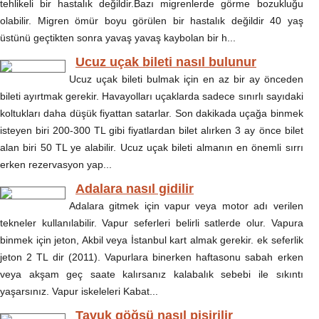
tehlikeli bir hastalık değildir.Bazı migrenlerde görme bozukluğu
olabilir. Migren ömür boyu görülen bir hastalık değildir 40 yaş
üstünü geçtikten sonra yavaş yavaş kaybolan bir h...
Ucuz uçak bileti nasıl bulunur
Ucuz uçak bileti bulmak için en az bir ay önceden
bileti ayırtmak gerekir. Havayolları uçaklarda sadece sınırlı sayıdaki
koltukları daha düşük fiyattan satarlar. Son dakikada uçağa binmek
isteyen biri 200-300 TL gibi fiyatlardan bilet alırken 3 ay önce bilet
alan biri 50 TL ye alabilir. Ucuz uçak bileti almanın en önemli sırrı
erken rezervasyon yap...
Adalara nasıl gidilir
Adalara gitmek için vapur veya motor adı verilen
tekneler kullanılabilir. Vapur seferleri belirli satlerde olur. Vapura
binmek için jeton, Akbil veya İstanbul kart almak gerekir. ek seferlik
jeton 2 TL dir (2011). Vapurlara binerken haftasonu sabah erken
veya akşam geç saate kalırsanız kalabalık sebebi ile sıkıntı
yaşarsınız. Vapur iskeleleri Kabat...
Tavuk göğsü nasıl pişirilir