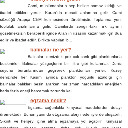
Cami, müslümanların hep birlikte namaz kıldığı ve
ibadet ettikleri yerdir. Kuran`da mescit anlamına gelir. Cami
sözcüğü Arapça CEM kelimesinden türetilmiştir. Toplanma yeri,
topluluk analmlarına gelir. Camilerde zengin-fakir, ırk ayrımı
gözetmeksizin beraberlik içinde Allah`ın rızasını kazanmak için dua
edilir ve ibadet edilir. Birlikte yapılan ib...
balinalar ne yer?
Balinalar denizdeki pek çok canlı gibi planktonlarla
beslenirler. Balinalar yüzgeçlerini bir filtre gibi kullanırlar. Deniz
suyunu burunlarından geçirerek planktonları yerler. Kuzey
denizinde her Kasım ayında plankton yoğunlu azaldığı için
balinalar balıkları besin ararken her zman harcadıkları enerjiden
hada fazla enerji harcamak zorunda kal...
egzama nedir?
Egzama çoğunlukla kimyasal maddelerden dolayı
üremektedir. Bunun yanında eEgzama alerji nedeniyle de oluşabilir.
Sıkıntı ve herşeyi içine atma egzamaya yol açabilir. Kimyasal