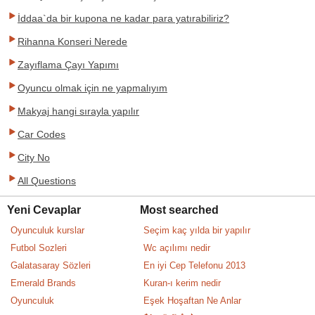
İddaa`da bir kupona ne kadar para yatırabiliriz?
Rihanna Konseri Nerede
Zayıflama Çayı Yapımı
Oyuncu olmak için ne yapmalıyım
Makyaj hangi sırayla yapılır
Car Codes
City No
All Questions
Yeni Cevaplar
Most searched
Oyunculuk kurslar
Seçim kaç yılda bir yapılır
Futbol Sozleri
Wc açılımı nedir
Galatasaray Sözleri
En iyi Cep Telefonu 2013
Emerald Brands
Kuran-ı kerim nedir
Oyunculuk
Eşek Hoşaftan Ne Anlar