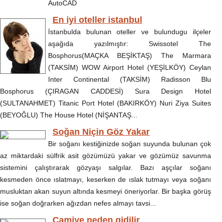
AutoCAD
En iyi oteller istanbul
İstanbulda bulunan oteller ve bulundugu ilçeler
aşağıda yazılmıştır: Swissotel The
Bosphorus(MAÇKA BEŞİKTAŞ) The Marmara
(TAKSİM) WOW Airport Hotel (YEŞİLKÖY) Ceylan
Inter Continental (TAKSİM) Radisson Blu
Bosphorus (ÇIRAGAN CADDESİ) Sura Design Hotel
(SULTANAHMET) Titanic Port Hotel (BAKIRKÖY) Nuri Ziya Suites
(BEYOĞLU) The House Hotel (NİŞANTAŞ...
Soğan Niçin Göz Yakar
Bir soğanı kestiğinizde soğan suyunda bulunan çok
az miktardaki sülfrik asit gözümüzü yakar ve gözümüz savunma
sistemini çalıştırarak gözyaşı salgılar. Bazı aşçılar soğanı
kesmeden önce ıslatmayı, keserken de ıslak tutmayı veya soğanı
musluktan akan suyun altında kesmeyi öneriyorlar. Bir başka görüş
ise soğan doğrarken ağızdan nefes almayı tavsi...
Camiye neden gidilir