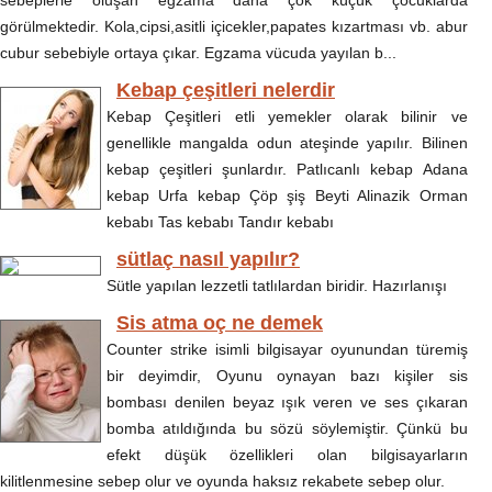
sebeplerle oluşan egzama daha çok küçük çocuklarda
görülmektedir. Kola,cipsi,asitli içicekler,papates kızartması vb. abur
cubur sebebiyle ortaya çıkar. Egzama vücuda yayılan b...
Kebap çeşitleri nelerdir
Kebap Çeşitleri etli yemekler olarak bilinir ve
genellikle mangalda odun ateşinde yapılır. Bilinen
kebap çeşitleri şunlardır. Patlıcanlı kebap Adana
kebap Urfa kebap Çöp şiş Beyti Alinazik Orman
kebabı Tas kebabı Tandır kebabı
sütlaç nasıl yapılır?
Sütle yapılan lezzetli tatlılardan biridir. Hazırlanışı
Sis atma oç ne demek
Counter strike isimli bilgisayar oyunundan türemiş
bir deyimdir, Oyunu oynayan bazı kişiler sis
bombası denilen beyaz ışık veren ve ses çıkaran
bomba atıldığında bu sözü söylemiştir. Çünkü bu
efekt düşük özellikleri olan bilgisayarların
kilitlenmesine sebep olur ve oyunda haksız rekabete sebep olur.