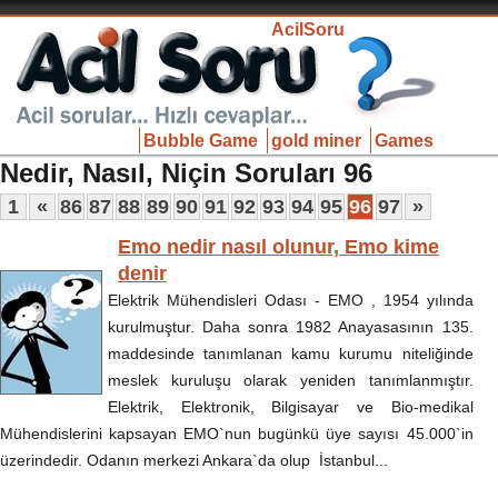
AcilSoru
Bubble Game
gold miner
Games
Nedir, Nasıl, Niçin Soruları 96
1
«
86
87
88
89
90
91
92
93
94
95
96
97
»
Emo nedir nasıl olunur, Emo kime
denir
Elektrik Mühendisleri Odası - EMO , 1954 yılında
kurulmuştur. Daha sonra 1982 Anayasasının 135.
maddesinde tanımlanan kamu kurumu niteliğinde
meslek kuruluşu olarak yeniden tanımlanmıştır.
Elektrik, Elektronik, Bilgisayar ve Bio-medikal
Mühendislerini kapsayan EMO`nun bugünkü üye sayısı 45.000`in
üzerindedir. Odanın merkezi Ankara`da olup İstanbul...