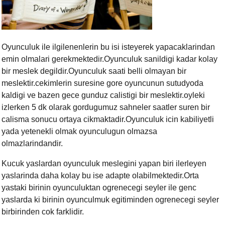
Oyunculuk ile ilgilenenlerin bu isi isteyerek yapacaklarindan
emin olmalari gerekmektedir.Oyunculuk sanildigi kadar kolay
bir meslek degildir.Oyunculuk saati belli olmayan bir
meslektir.cekimlerin suresine gore oyuncunun sutudyoda
kaldigi ve bazen gece gunduz calistigi bir meslektir.oyleki
izlerken 5 dk olarak gordugumuz sahneler saatler suren bir
calisma sonucu ortaya cikmaktadir.
Oyunculuk icin kabiliyetli
yada yetenekli olmak oyunculugun olmazsa
olmazlarindandir.
Kucuk yaslardan oyunculuk meslegini yapan biri ilerleyen
yaslarinda daha kolay bu ise adapte olabilmektedir.Orta
yastaki birinin oyunculuktan ogrenecegi seyler ile genc
yaslarda ki birinin oyunculmuk egitiminden ogrenecegi seyler
birbirinden cok farklidir.