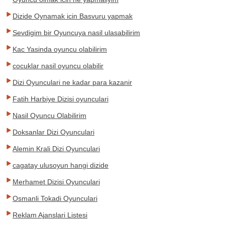
Dizide Oynamak icin Basvuru yapmak
Sevdigim bir Oyuncuya nasil ulasabilirim
Kac Yasinda oyuncu olabilirim
cocuklar nasil oyuncu olabilir
Dizi Oyunculari ne kadar para kazanir
Fatih Harbiye Dizisi oyunculari
Nasil Oyuncu Olabilirim
Doksanlar Dizi Oyunculari
Alemin Krali Dizi Oyunculari
cagatay ulusoyun hangi dizide
Merhamet Dizisi Oyunculari
Osmanli Tokadi Oyunculari
Reklam Ajanslari Listesi