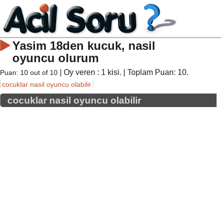
Yasim 18den kucuk, nasil
oyuncu olurum
| Oy veren :
1
kisi. | Toplam Puan:
10
.
Puan:
10
out of
10
cocuklar nasil oyuncu olabilir
cocuklar nasil oyuncu olabilir