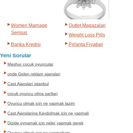
Women Marriage
Outlet Magazalari
Serious
Weight Loss Pills
Banka Kredisi
Pirlanta Fiyatlari
Yeni Sorular
Meshur cocuk oyuncular
onde Gelen reklam ajanslari
Cast Ajanslari istanbul
cocuk oyuncu olma sartlari
Oyuncu olmak icin ne yapmak lazim
Cast Ajanslarina Kaydolmak icin ne yapmali
Dizide oynamak icin neler yapmak gerek
Oyuncu olmak icin ne yapmaliyim