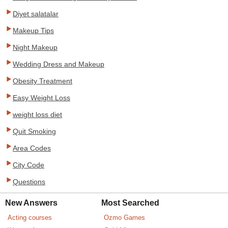
Diyet salatalar
Makeup Tips
Night Makeup
Wedding Dress and Makeup
Obesity Treatment
Easy Weight Loss
weight loss diet
Quit Smoking
Area Codes
City Code
Questions
New Answers
Most Searched
Acting courses
Ozmo Games