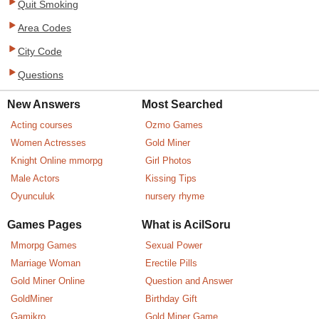
Quit Smoking
Area Codes
City Code
Questions
New Answers
Most Searched
Acting courses
Ozmo Games
Women Actresses
Gold Miner
Knight Online mmorpg
Girl Photos
Male Actors
Kissing Tips
Oyunculuk
nursery rhyme
Games Pages
What is AcilSoru
Mmorpg Games
Sexual Power
Marriage Woman
Erectile Pills
Gold Miner Online
Question and Answer
GoldMiner
Birthday Gift
Gamikro
Gold Miner Game