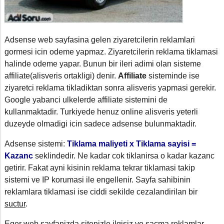
Adsense web sayfasina gelen ziyaretcilerin reklamlari
gormesi icin odeme yapmaz. Ziyaretcilerin reklama tiklamasi
halinde odeme yapar. Bunun bir ileri adimi olan sisteme
affiliate(alisveris ortakligi) denir.
Affiliate
sisteminde ise
ziyaretci reklama tikladiktan sonra alisveris yapmasi gerekir.
Google yabanci ulkelerde affiliate sistemini de
kullanmaktadir. Turkiyede henuz online alisveris yeterli
duzeyde olmadigi icin sadece adsense bulunmaktadir.
Adsense sistemi:
Tiklama maliyeti x Tiklama sayisi =
Kazanc
seklindedir. Ne kadar cok tiklanirsa o kadar kazanc
getirir. Fakat ayni kisinin reklama tekrar tiklamasi takip
sistemi ve IP korumasi ile engellenir. Sayfa sahibinin
reklamlara tiklamasi ise ciddi sekilde cezalandirilan bir
suctur
.
Eger web sayfanizda sitenizle ilgisiz ve sacma reklamlar