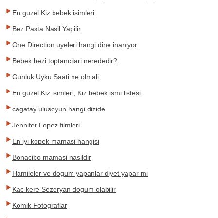
En guzel Kiz bebek isimleri
Bez Pasta Nasil Yapilir
One Direction uyeleri hangi dine inaniyor
Bebek bezi toptancilari nerededir?
Gunluk Uyku Saati ne olmali
En guzel Kiz isimleri, Kiz bebek ismi listesi
cagatay ulusoyun hangi dizide
Jennifer Lopez filmleri
En iyi kopek mamasi hangisi
Bonacibo mamasi nasildir
Hamileler ve dogum yapanlar diyet yapar mi
Kac kere Sezeryan dogum olabilir
Komik Fotograflar