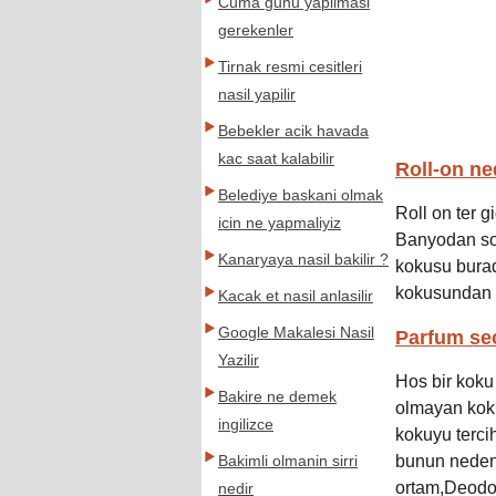
Cuma gunu yapilmasi
gerekenler
Tirnak resmi cesitleri
nasil yapilir
Bebekler acik havada
kac saat kalabilir
Roll-on ne
Belediye baskani olmak
Roll on ter g
icin ne yapmaliyiz
Banyodan sonr
Kanaryaya nasil bakilir ?
kokusu burada
kokusundan 
Kacak et nasil anlasilir
Google Makalesi Nasil
Parfum sec
Yazilir
Hos bir koku
Bakire ne demek
olmayan kokul
ingilizce
kokuyu terci
bunun nedeni
Bakimli olmanin sirri
ortam,Deodor
nedir