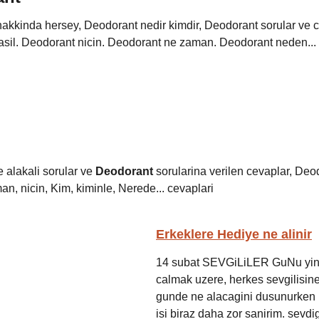
akkinda hersey, Deodorant nedir kimdir, Deodorant sorular ve c
sil. Deodorant nicin. Deodorant ne zaman. Deodorant neden...
e alakali sorular ve
Deodorant
sorularina verilen cevaplar, Deod
an, nicin, Kim, kiminle, Nerede... cevaplari
Erkeklere Hediye ne alinir
14 subat SEVGiLiLER GuNu yin
calmak uzere, herkes sevgilisin
gunde ne alacagini dusunurken 
isi biraz daha zor sanirim. sevd