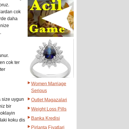
oruz.
lardan cok
erde daha
inize
.
unur.
en cok ter
ter
Women Marriage
Serious
a size uygun
Outlet Magazalari
iz bir
Weight Loss Pills
koklayin
Banka Kredisi
daki koku dis
Pirlanta Fiyatlari