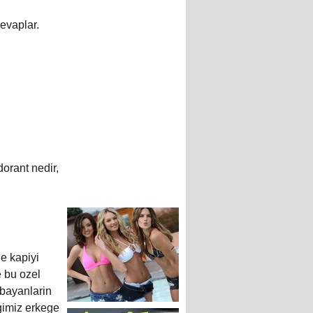
evaplar.
orant nedir,
e kapiyi
e bu ozel
bayanlarin
igimiz erkege