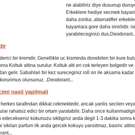
ne alabiliriz diye dusunup duruy
Erkeklere hediye secmek bayan
daha zordur, altarnatifler erkekl
bayanlara gore daha sinirlidir. is
yarabileceginizi dus,Deodorant..
dir
iderici bir kremdir, Genellikle uc kisminda donebilen bir kure bul
a Koltuk altina surulur. Koltuk alti en cok terleyen bolgedir ve 
n gelir. Sabahlari bir kez sureceginiz roll on ile aksama kadar 
korunmus olursunuz. ,Deodorant...
imi nasil yapilmali
 herkes tarafindan dikkat cekmektedir, ancak yanlis secilen vey
ar rahatsiz edici bir ortam yaratabilir. Daha once kullanmadigin
h edecekseniz kokunuzu siktiginiz anda degil 1-3 dakika sonra 
 sikilan parfum ilk anda gercek kokuyu yansitmaz, basinc altin
ant...