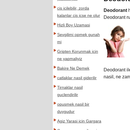
cis icilebilir, zorda
Deodorant
h
kalanlar cis icse ne olur
Deodorant na
Hizli Boy Uzamasi
Sevgilimi opmek gunah
mi
Gripten Korunmak icin
ne yapmaliyiz
Bakire Ne Demek
Deodorant il
nasil, ne zam
catlaklar nasil giderilir
Tirnaklar nasil
guclendirilir
opusmek nasil bir
duygudur
Agiz Yarasi icin Gargara