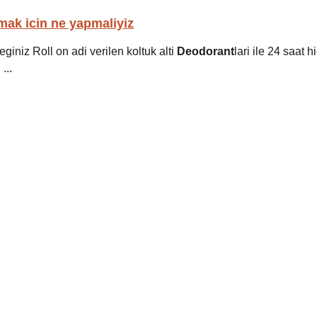
ak icin ne yapmaliyiz
ceginiz Roll on adi verilen koltuk alti
Deodorant
lari ile 24 saat hi
...