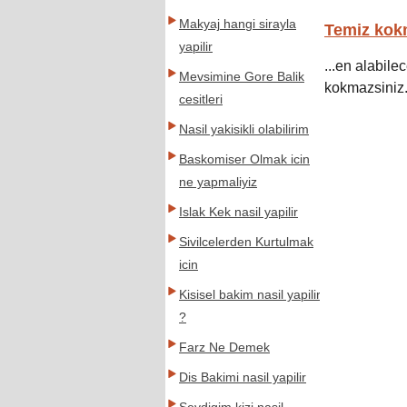
Makyaj hangi sirayla
Temiz kokm
yapilir
...en alabile
Mevsimine Gore Balik
kokmazsiniz. 
cesitleri
Nasil yakisikli olabilirim
Baskomiser Olmak icin
ne yapmaliyiz
Islak Kek nasil yapilir
Sivilcelerden Kurtulmak
icin
Kisisel bakim nasil yapilir
?
Farz Ne Demek
Dis Bakimi nasil yapilir