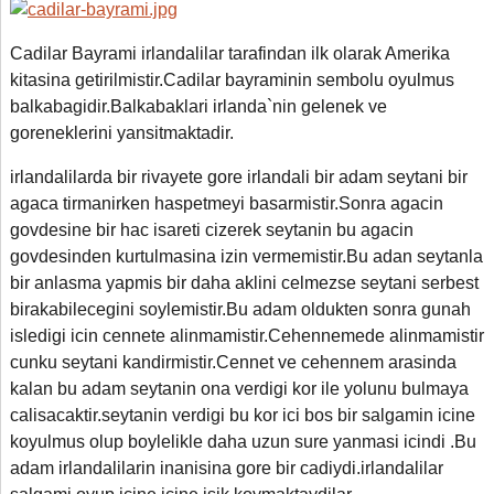
Cadilar Bayrami irlandalilar tarafindan ilk olarak Amerika
kitasina getirilmistir.Cadilar bayraminin sembolu oyulmus
balkabagidir.Balkabaklari irlanda`nin gelenek ve
goreneklerini yansitmaktadir.
irlandalilarda bir rivayete gore irlandali bir adam seytani bir
agaca tirmanirken haspetmeyi basarmistir.Sonra agacin
govdesine bir hac isareti cizerek seytanin bu agacin
govdesinden kurtulmasina izin vermemistir.Bu adan seytanla
bir anlasma yapmis bir daha aklini celmezse seytani serbest
birakabilecegini soylemistir.Bu adam oldukten sonra gunah
isledigi icin cennete alinmamistir.Cehennemede alinmamistir
cunku seytani kandirmistir.Cennet ve cehennem arasinda
kalan bu adam seytanin ona verdigi kor ile yolunu bulmaya
calisacaktir.seytanin verdigi bu kor ici bos bir salgamin icine
koyulmus olup boylelikle daha uzun sure yanmasi icindi .Bu
adam irlandalilarin inanisina gore bir cadiydi.irlandalilar