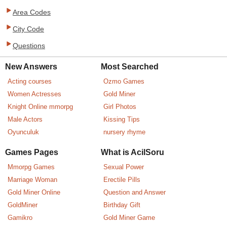
Area Codes
City Code
Questions
New Answers
Most Searched
Acting courses
Ozmo Games
Women Actresses
Gold Miner
Knight Online mmorpg
Girl Photos
Male Actors
Kissing Tips
Oyunculuk
nursery rhyme
Games Pages
What is AcilSoru
Mmorpg Games
Sexual Power
Marriage Woman
Erectile Pills
Gold Miner Online
Question and Answer
GoldMiner
Birthday Gift
Gamikro
Gold Miner Game