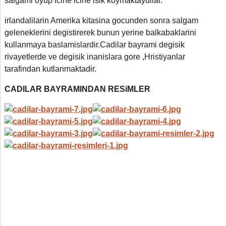
salgami oyup icine icine isik koymaktaydilar.
irlandalilarin Amerika kitasina gocunden sonra salgam
geleneklerini degistirerek bunun yerine balkabaklarini
kullanmaya baslamislardir.Cadilar bayrami degisik
rivayetlerde ve degisik inanislara gore
,
Hristiyanlar
tarafindan kutlanmaktadir.
CADILAR BAYRAMINDAN RESiMLER