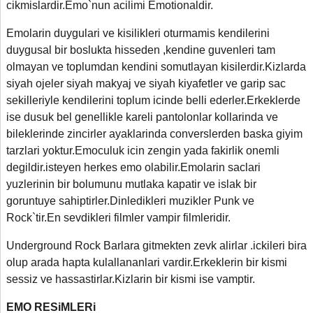
cikmislardir.Emo`nun acilimi Emotionaldir.
Emolarin duygulari ve kisilikleri oturmamis kendilerini
duygusal bir boslukta hisseden
,
kendine guvenleri tam
olmayan ve toplumdan kendini somutlayan kisilerdir.Kizlarda
siyah ojeler siyah makyaj ve siyah kiyafetler ve garip sac
sekilleriyle kendilerini toplum icinde belli ederler.Erkeklerde
ise dusuk bel genellikle kareli pantolonlar kollarinda ve
bileklerinde zincirler ayaklarinda converslerden baska giyim
tarzlari yoktur.Emoculuk icin zengin yada fakirlik onemli
degildir.isteyen herkes emo olabilir.Emolarin saclari
yuzlerinin bir bolumunu mutlaka kapatir ve islak bir
goruntuye sahiptirler.Dinledikleri muzikler Punk ve
Rock`tir.En sevdikleri filmler vampir filmleridir.
Underground Rock Barlara gitmekten zevk alirlar .ickileri bira
olup arada hapta kulallananlari vardir.Erkeklerin bir kismi
sessiz ve hassastirlar.Kizlarin bir kismi ise vamptir.
EMO RESiMLERi