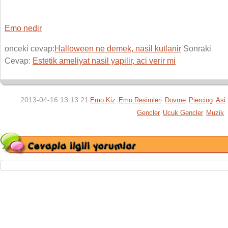
Emo nedir
onceki cevap:
Halloween ne demek, nasil kutlanir
Sonraki
Cevap:
Estetik ameliyat nasil yapilir, aci verir mi
2013-04-16 13:13:21
Emo Kiz
Emo Resimleri
Dovme
Piercing
Asi
Gencler
Ucuk Gencler
Muzik