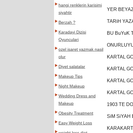
hangi renklerin karisimi
YER BEYAZ
siyahtir
TARiH YA
Berzah ?
Karadayi Dizisi
BU BuYuK 
Oyunculari
ONURLUYU
ozel isaret yazmak nasil
KARTAL GO
olur
Diyet salatalar
KARTAL GO
Makeup Tips
KARTAL GO
Night Makeup
KARTAL GO
Wedding Dress and
Makeup
1903 TE D
Obesity Treatment
SiM SiYAH
Easy Weight Loss
KARAKART
weight loss diet