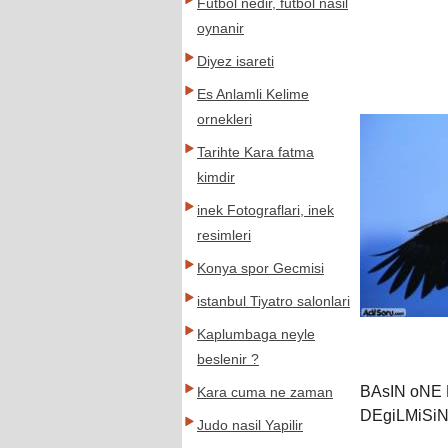
Futbol nedir, futbol nasil
oynanir
Diyez isareti
Es Anlamli Kelime
ornekleri
Tarihte Kara fatma
kimdir
inek Fotograflari, inek
resimleri
Konya spor Gecmisi
istanbul Tiyatro salonlari
Kaplumbaga neyle
beslenir ?
BAsIN oNE
Kara cuma ne zaman
DEgiLMiSi
Judo nasil Yapilir