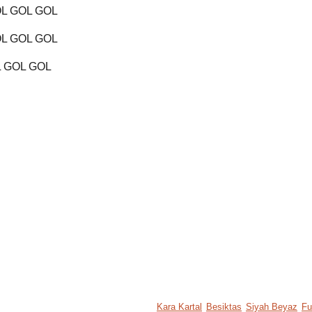
L GOL GOL
L GOL GOL
 GOL GOL
Kara Kartal
Besiktas
Siyah Beyaz
Fu