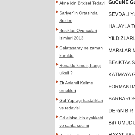
GuCuNE G
Akne icin Bitkisel Tedavi
Sariyer`in Ortasinda
SEVDALI 
Sozleri
HALAYLA T
Besiktas Oyunculari
isimleri 2013
YILDIZLAR
Galatasaray ne zaman
MARsLARIM
kuruldu
BEsiKTAs 
Ronaldo kimdir, hangi
ulkeli ?
KATMAYA 
Zit Anlamli Kelime
FORMANDA
ornekleri
BARBAROS
Gul Yapragi hastaliklari
ve tedavisi
DERiN BiR
Gri elbise icin ayakkabi
BiR UMUD
ve canta secimi
HAYAT YA