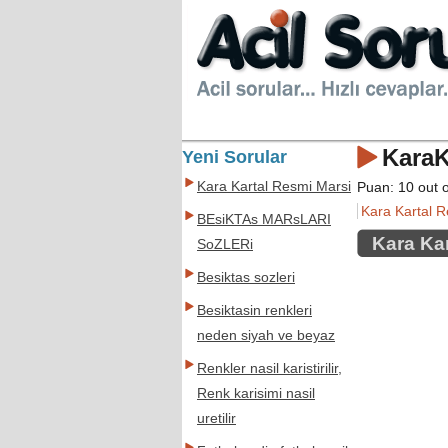
KaraK
Yeni Sorular
Kara Kartal Resmi Marsi
Puan:
10
out 
Kara Kartal 
BEsiKTAs MARsLARI
Kara Ka
SoZLERi
Besiktas sozleri
Besiktasin renkleri
neden siyah ve beyaz
Renkler nasil karistirilir,
Renk karisimi nasil
uretilir