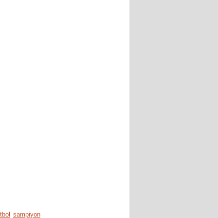
tbol
sampiyon