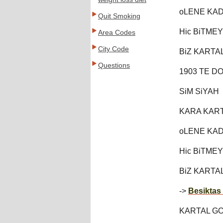
oLENE KAD
Quit Smoking
Hic BiTME
Area Codes
City Code
BiZ KARTAL
Questions
1903 TE D
SiM SiYAH
KARA KART
oLENE KAD
Hic BiTME
BiZ KARTAL
->
Besiktas 
KARTAL GO