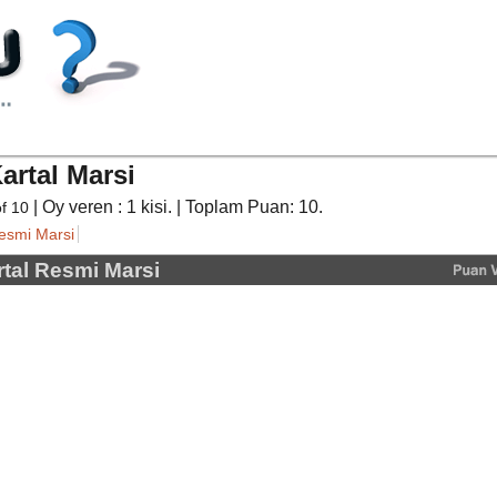
artal Marsi
| Oy veren :
1
kisi. | Toplam Puan:
10
.
of
10
Resmi Marsi
rtal Resmi Marsi