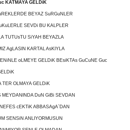
uc KATMAYA GELDiK
YuREKLERDE BEYAZ SuRGuNLER
uKuLERLE SEVDi BU KALPLER
LA TUTUsTU SiYAH BEYAZLA
IZ AgLASIN KARTAL AsKIYLA
SENiNLE oLMEYE GELDiK BEsiKTAs GuCuNE Guc
GELDiK
 TER OLMAYA GELDiK
 MEYDANINDA DuN GiBi SEVDAN
 NEFES cEKTiK ABBASAgA`DAN
UM SENSiN ANLIYORMUSUN
sANMIYOR SENLE OLMADAN