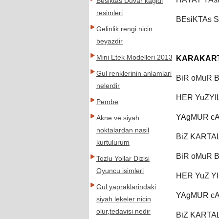
Besiktas Duvar kagidi
resimleri
BEsiKTAs S
Gelinlik rengi nicin
beyazdir
Mini Etek Modelleri 2013
KARAKART
Gul renklerinin anlamlari
BiR oMuR 
nelerdir
HER YuZYI
Pembe
YAgMUR c
Akne ve siyah
noktalardan nasil
BiZ KARTAL
kurtulurum
BiR oMuR 
Tozlu Yollar Dizisi
Oyuncu isimleri
HER YuZ YI
Gul yapraklarindaki
YAgMUR c
siyah lekeler nicin
olur,tedavisi nedir
BiZ KARTAL