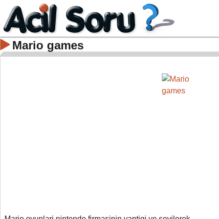
Mario games
Mario oyunlari nintendo firmasinin yaptigi ve sevilerek