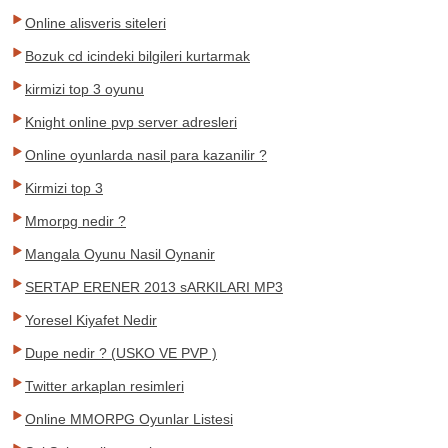
Online alisveris siteleri
Bozuk cd icindeki bilgileri kurtarmak
kirmizi top 3 oyunu
Knight online pvp server adresleri
Online oyunlarda nasil para kazanilir ?
Kirmizi top 3
Mmorpg nedir ?
Mangala Oyunu Nasil Oynanir
SERTAP ERENER 2013 sARKILARI MP3
Yoresel Kiyafet Nedir
Dupe nedir ? (USKO VE PVP )
Twitter arkaplan resimleri
Online MMORPG Oyunlar Listesi