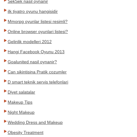
SekSek nasil oynanir
ilk tiyatro oyunu hangisidir
Mmorpg oyunlar listesi resimli?
Online browser oyunlari listesi?
Gelinlik modelleri 2012
Hangi Facebook Oyunu 2013
Goalunited nasil oynanir?
Can sikintisina Pratik cozumler
D smart teknik servis telefonlari
Diyet salatalar
Makeup Tips
Night Makeup
Wedding Dress and Makeup
Obesity Treatment