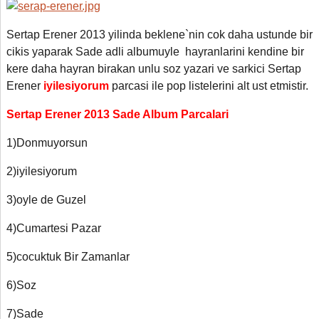
Sertap Erener 2013 yilinda beklene`nin cok daha ustunde bir
cikis yaparak Sade adli albumuyle hayranlarini kendine bir
kere daha hayran birakan unlu soz yazari ve sarkici Sertap
Erener
iyilesiyorum
parcasi ile pop listelerini alt ust etmistir.
Sertap Erener 2013 Sade Album Parcalari
1)Donmuyorsun
2)iyilesiyorum
3)oyle de Guzel
4)Cumartesi Pazar
5)cocuktuk Bir Zamanlar
6)Soz
7)Sade