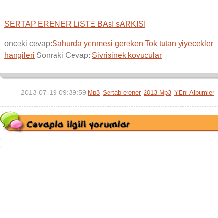
SERTAP ERENER LiSTE BAsI sARKISI
onceki cevap:
Sahurda yenmesi gereken Tok tutan yiyecekler
hangileri
Sonraki Cevap:
Sivrisinek kovucular
2013-07-19 09:39:59
Mp3
Sertab erener
2013 Mp3
YEni Albumler