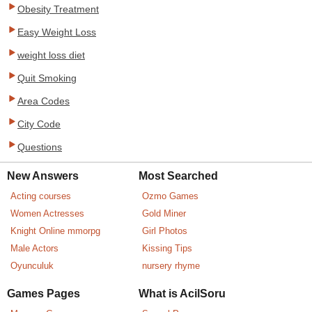
Obesity Treatment
Easy Weight Loss
weight loss diet
Quit Smoking
Area Codes
City Code
Questions
New Answers
Most Searched
Acting courses
Ozmo Games
Women Actresses
Gold Miner
Knight Online mmorpg
Girl Photos
Male Actors
Kissing Tips
Oyunculuk
nursery rhyme
Games Pages
What is AcilSoru