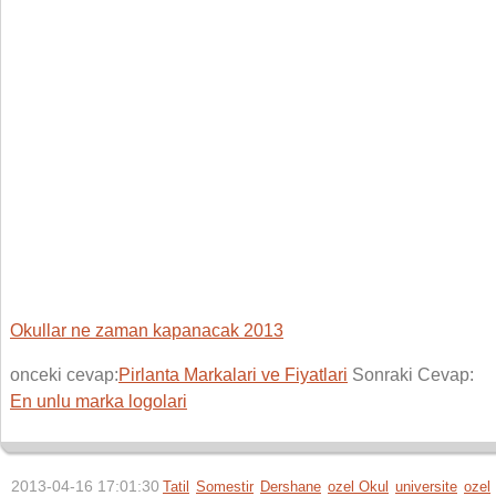
Okullar ne zaman kapanacak 2013
onceki cevap:
Pirlanta Markalari ve Fiyatlari
Sonraki Cevap:
En unlu marka logolari
2013-04-16 17:01:30
Tatil
Somestir
Dershane
ozel Okul
universite
ozel