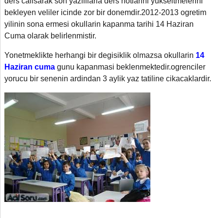
ders calisarak son yazililarla ders notlarini yukseltmelerini
bekleyen veliler icinde zor bir donemdir.2012-2013 ogretim
yilinin sona ermesi okullarin kapanma tarihi 14 Haziran
Cuma olarak belirlenmistir.
Yonetmeklikte herhangi bir degisiklik olmazsa okullarin
14
Haziran cuma
gunu kapanmasi beklenmektedir.ogrenciler
yorucu bir senenin ardindan 3 aylik yaz tatiline cikacaklardir.