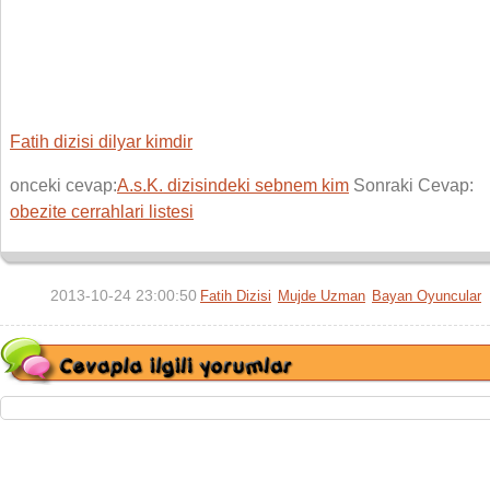
Fatih dizisi dilyar kimdir
onceki cevap:
A.s.K. dizisindeki sebnem kim
Sonraki Cevap:
obezite cerrahlari listesi
2013-10-24 23:00:50
Fatih Dizisi
Mujde Uzman
Bayan Oyuncular