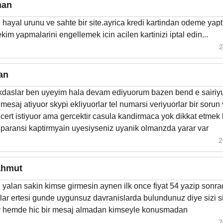
han
ayal urunu ve sahte bir site.ayrica kredi kartindan odeme yapt
ekim yapmalarini engellemek icin acilen kartinizi iptal edin...
2
an
kdaslar ben uyeyim hala devam ediyuorum bazen bend e sairi
mesaj atiyuor skypi ekliyuorlar tel numarsi veriyuorlar bir sorun 
cert istiyuor ama gercektir casula kandirmaca yok dikkat etmek
 paransi kaptirmyain uyesiyseniz uyanik olmanzda yarar var
2
hmut
yalan sakin kimse girmesin aynen ilk once fiyat 54 yazip sonr
orlar ertesi gunde uygunsuz davranislarda bulundunuz diye sizi s
ar hemde hic bir mesaj almadan kimseyle konusmadan
2