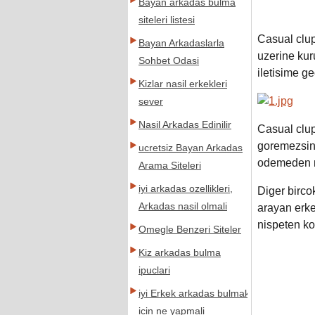
Bayan arkadas bulma
siteleri listesi
Casual clup
Bayan Arkadaslarla
uzerine kuru
Sohbet Odasi
iletisime ge
Kizlar nasil erkekleri
sever
Nasil Arkadas Edinilir
Casual clup
goremezsini
ucretsiz Bayan Arkadas
odemeden m
Arama Siteleri
iyi arkadas ozellikleri,
Diger birco
Arkadas nasil olmali
arayan erke
nispeten ko
Omegle Benzeri Siteler
Kiz arkadas bulma
ipuclari
iyi Erkek arkadas bulmak
icin ne yapmali