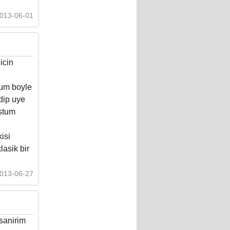
013-06-01
icin
rum boyle
dip uye
ustum
e
isi
lasik bir
013-06-27
sanirim