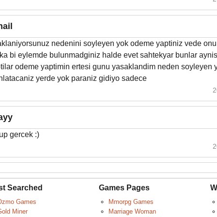
mail
aklaniyorsunuz nedenini soyleyen yok odeme yaptiniz vede onur 
ka bi eylemde bulunmadginiz halde evet sahtekyar bunlar aynis
tilar odeme yaptimin ertesi gunu yasaklandim neden soyleyen 
nlatacaniz yerde yok paraniz gidiyo sadece
2
layy
up gercek :)
2
st Searched
Games Pages
W
Ozmo Games
Mmorpg Games
Gold Miner
Marriage Woman