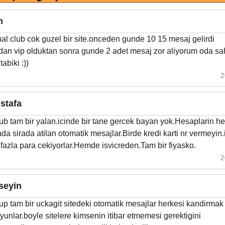
n
al club cok guzel bir site.onceden gunde 10 15 mesaj gelirdi
dan vip olduktan sonra gunde 2 adet mesaj zor aliyorum oda sa
abiki :))
2
stafa
b tam bir yalan.icinde bir tane gercek bayan yok.Hesaplarin he
da sirada atilan otomatik mesajlar.Birde kredi karti nr vermeyin.
azla para cekiyorlar.Hemde isvicreden.Tam bir fiyasko.
2
seyin
up tam bir uckagit sitedeki otomatik mesajlar herkesi kandirmak 
yunlar.boyle sitelere kimsenin itibar etmemesi gerektigini