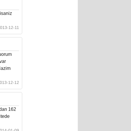
isaniz
013-12-11
yuorum
var
 lazim
013-12-12
adan 162
itede
014-01-09