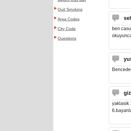
Quit Smoking
se
Area Codes
ben casua
City Code
okuyunca
Questions
yu
Bencede 
giz
yaklasik 
6.bayanl