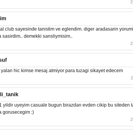
2
lim
l club sayesinde tanistim ve eglendim. diger aradasarin yoruml
 sasirdim.. demekki sansliymisim..
2
suf
yalan hic kimse mesaj atmiyor para tuzagi sikayet edecem
2
li_tanik
1 yildir uyeyim casuale bugun birazdan evden cikip bu siteden t
a gorusecegim :)
2