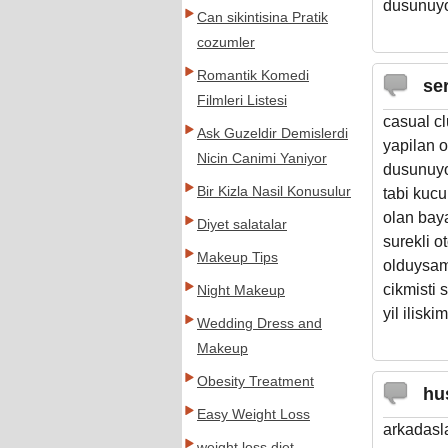
dusunuyo
Can sikintisina Pratik
cozumler
Romantik Komedi
se
Filmleri Listesi
casual cl
Ask Guzeldir Demislerdi
yapilan o
Nicin Canimi Yaniyor
dusunuyor
Bir Kizla Nasil Konusulur
tabi kuc
olan bay
Diyet salatalar
surekli o
Makeup Tips
olduysam 
cikmisti 
Night Makeup
yil ilisk
Wedding Dress and
Makeup
Obesity Treatment
hu
Easy Weight Loss
arkadasla
weight loss diet