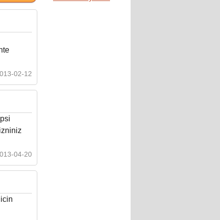
hte
013-02-12
psi
izniniz
013-04-20
icin