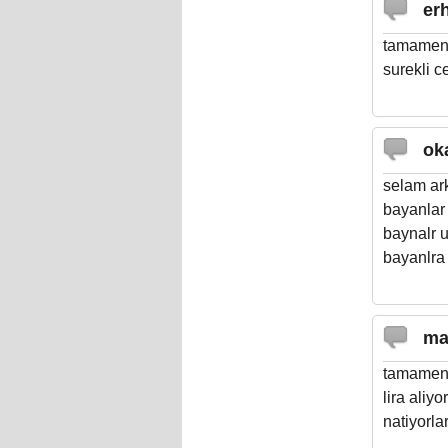
er
tamamen h
surekli c
ok
selam ar
bayanlar 
baynalr u
bayanlra
ma
tamamen 
lira aliy
natiyorl