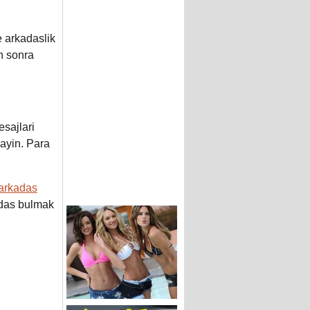
e arkadaslik
en sonra
sajlari
ayin. Para
arkadas
kadas bulmak