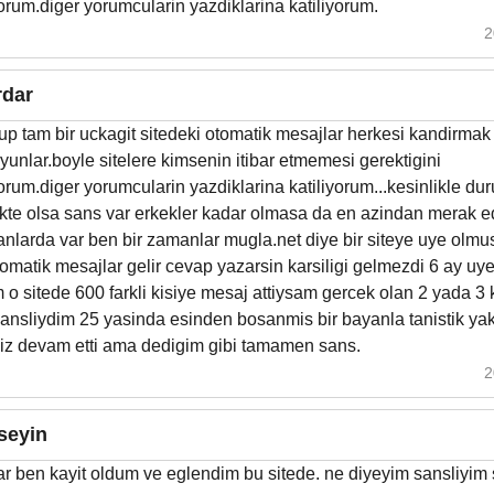
rum.diger yorumcularin yazdiklarina katiliyorum.
2
rdar
up tam bir uckagit sitedeki otomatik mesajlar herkesi kandirmak 
yunlar.boyle sitelere kimsenin itibar etmemesi gerektigini
um.diger yorumcularin yazdiklarina katiliyorum...kesinlikle du
ukte olsa sans var erkekler kadar olmasa da en azindan merak e
anlarda var ben bir zamanlar mugla.net diye bir siteye uye olm
tomatik mesajlar gelir cevap yazarsin karsiligi gelmezdi 6 ay uy
o sitede 600 farkli kisiye mesaj attiysam gercek olan 2 yada 3 k
sansliydim 25 yasinda esinden bosanmis bir bayanla tanistik yak
imiz devam etti ama dedigim gibi tamamen sans.
2
seyin
r ben kayit oldum ve eglendim bu sitede. ne diyeyim sansliyim 