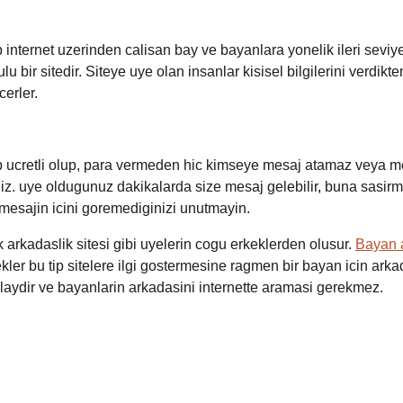
 internet uzerinden calisan bay ve bayanlara yonelik ileri seviy
lu bir sitedir. Siteye uye olan insanlar kisisel bilgilerini verdikt
cerler.
 ucretli olup, para vermeden hic kimseye mesaj atamaz veya me
z. uye oldugunuz dakikalarda size mesaj gelebilir
,
buna sasirm
esajin icini goremediginizi unutmayin.
k arkadaslik sitesi gibi uyelerin cogu erkeklerden olusur.
Bayan 
kler bu tip sitelere ilgi gostermesine ragmen bir bayan icin ar
laydir ve bayanlarin arkadasini internette aramasi gerekmez.