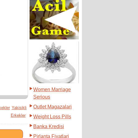
Women Marriage
Serious
Outlet Magazalari
kekler
Yakisikli
Erkekler
Weight Loss Pills
Banka Kredisi
Pirlanta Fiyatlari