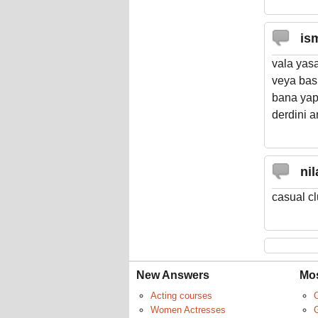
is
vala yas
veya bas
bana yap
derdini a
ni
casual cl
New Answers
Mo
Acting courses
Women Actresses