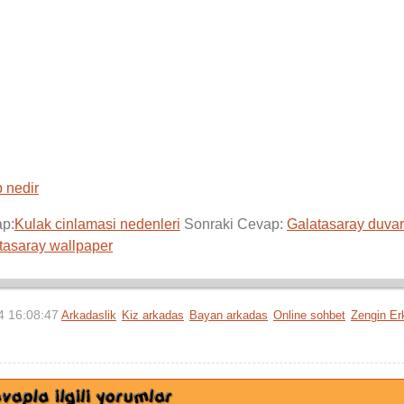
 nedir
ap:
Kulak cinlamasi nedenleri
Sonraki Cevap:
Galatasaray duvar
tasaray wallpaper
4 16:08:47
Arkadaslik
Kiz arkadas
Bayan arkadas
Online sohbet
Zengin Er