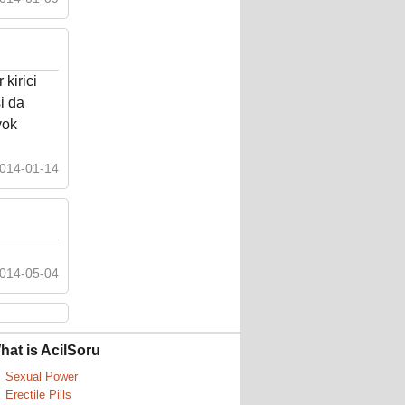
kirici
i da
yok
014-01-14
014-05-04
hat is AcilSoru
Sexual Power
Erectile Pills