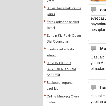
yarar
Bir kizi tavlamak icin ne
ca
yapilir
evet casu
Erkek arkadas siteleri
bayanlar
listesi
hesaplar t
Zengin Kiz Fakir Oglan
Dizi Oyunculari
Mu
ucretsiz arkadaslik
siteleri
Casualclu
yalan.Ara
JUSTIN BIEBER
olmadan f
BOYFRIEND sARKI
SoZLERi
Basketbol topunun
hu
ozellikleri
casual cl
Online Mmorpg Oyun
yapilan o
Listesi