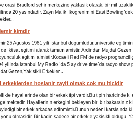
 orasi Bradford sehir merkezine yaklasik olarak, bir mil uzaklik
ilinda 20 yasindadir. Zayn Malik ilkogrenimini East Bowling`de
ekler...
emir kimdir
ir 25 Agustos 1981 yili istanbul dogumludur.universite egitimin
n de iktisat egitimi alarak tamamlamistir. Ardindan Mujdat Gezen
yunculuk egitimi almistir.Kocaeli Red FM`de radyo programcili
04 yilinda istanbul My Radio `da 5 ay drive time`da radyo show 
dat Gezen,Yakisikli Erkekler...
il erkeklerden hoslanir zayif olmak cok mu iticidir
llikle hayallerinde olan bir erkek tipi vardir.Bu tipin haricinde ki
i gelmektedir. Hayallerinin erkegini bekleyen biri bir bakarsiniz ki 
oyledigi bir erkek arkadas edinmistir.Bunun nedeni karsisinda ki
yonu olmasidir. Bir kadin sadece bir erkekle yakisikli oldugu ,Ya