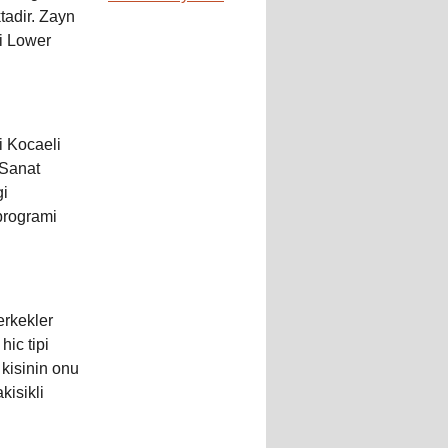
tadir. Zayn
ki Lower
i Kocaeli
 Sanat
gi
programi
 erkekler
hic tipi
 kisinin onu
kisikli