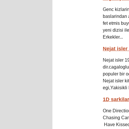
Genc kizlarin
baslarindan a
fet etmis buy
yeni dizisi i
Erkekler...
Nejat isler
Nejat isler 
dir.cagalogl
populer bir 
Nejat isler k
egi,Yakisikli 
1D sarkilar
One Directi
Chasing Cars
Have Kissed I