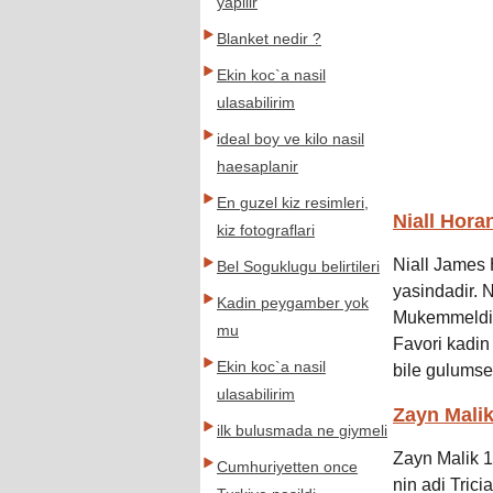
yapilir
Blanket nedir ?
Ekin koc`a nasil
ulasabilirim
ideal boy ve kilo nasil
haesaplanir
En guzel kiz resimleri,
Niall Hora
kiz fotograflari
Niall James 
Bel Soguklugu belirtileri
yasindadir.
Kadin peygamber yok
Mukemmeldir.
mu
Favori kadin
Ekin koc`a nasil
bile gulumsem
ulasabilirim
Zayn Malik
ilk bulusmada ne giymeli
Zayn Malik 1
Cumhuriyetten once
nin adi Trici