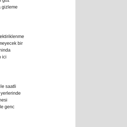
n goz
a gizleme
ektiriklenme
emeyecek bir
aninda
 ici
le saatli
 yerlerinde
nesi
ile genc