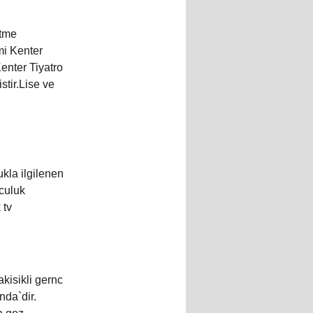
etme
i Kenter
enter Tiyatro
tir.Lise ve
kla ilgilenen
nculuk
 tv
kisikli gernc
nda`dir.