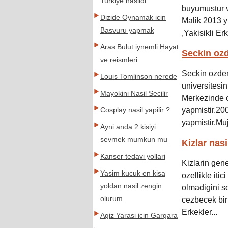
Turkiye nasildi
buyumustur ve
Dizide Oynamak icin
Malik 2013 y
Basvuru yapmak
,Yakisikli Erk
Aras Bulut iynemli Hayati
Seckin ozd
ve reismleri
Seckin ozdem
Louis Tomlinson nerede
universitesi
Mayokini Nasil Secilir
Merkezinde o
yapmistir.20
Cosplay nasil yapilir ?
yapmistir.Muj
Ayni anda 2 kisiyi
sevmek mumkun mu
Kizlar nas
Kanser tedavi yollari
Kizlarin gene
Yasim kucuk en kisa
ozellikle itic
yoldan nasil zengin
olmadigini s
olurum
cezbecek bir 
Erkekler...
Agiz Yarasi icin Gargara