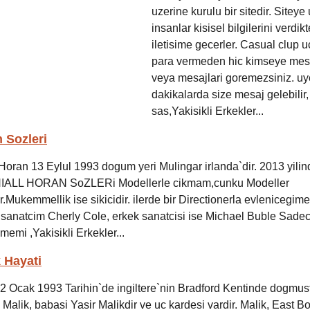
uzerine kurulu bir sitedir. Siteye
insanlar kisisel bilgilerini verdi
iletisime gecerler. Casual clup uc
para vermeden hic kimseye mes
veya mesajlari goremezsiniz. u
dakikalarda size mesaj gelebilir
sas,Yakisikli Erkekler...
n Sozleri
Horan 13 Eylul 1993 dogum yeri Mulingar irlanda`dir. 2013 yilin
 NIALL HORAN SoZLERi Modellerle cikmam,cunku Modeller
Mukemmellik ise sikicidir. ilerde bir Directionerla evlenicegim
 sanatcim Cherly Cole, erkek sanatcisi ise Michael Buble Sade
emi ,Yakisikli Erkekler...
 Hayati
2 Ocak 1993 Tarihin`de ingiltere`nin Bradford Kentinde dogmus
a Malik, babasi Yasir Malikdir ve uc kardesi vardir. Malik, East 