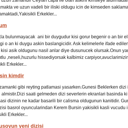
t uzun zamandir Ceylan capa ile olan askini kimseye aldirmada
akta ve uzun vadeli bir iliski oldugu icin de kimseden saklam
maktadi,Yakisikli Erkekler...
rum
a bulunmayacak ani bir duygudur kisi gorur begenir o an bir el
gi o an ki duygu askin baslangicidir. Ask kelimelerle ifade edil
 kisi asik oldugunu nasil anlar diye dusunucek olursak.Onun y
lu ,neseli,huzurlu hissediyorsak kalbimiz carpiyor,avuclarimizin
ikli Erkekler...
sin kimdir
zamanki gibi reyting patlamasi yasarken.Gunesi Beklerken dizi i
almistir.Dizi saati gelmeden dizi severlerin ekranlari basinda ki
si dizinin ne kadar basarili bir calisma oldugunun kanitidir. Gu
zisi basrol oyuncularindan Kerem Bursin yakisikli kasli vucudu 
ikli Erkekler...
usoyun yeni dizisi