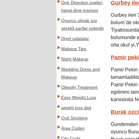
Gurbey ile
One Direction uyeleri
hangi dine inaniyor
Gurbey ileri
Oyuncu olmak icin
bolum`de ok
gerekli sartlar nelerdir
Tiyatrosunda 
bolumunde eg
Diyet salatalar
orta okul yi,Y
Makeup Tips
Pamir peki
Night Makeup
Wedding Dress and
Pamir Pekin 
tamamladikta
Makeup
Pamir Pekin o
Obesity Treatment
egitimini ta
Easy Weight Loss
karsisinda Ne
weight loss diet
Burak ozciv
Quit Smoking
Gundemden du
Area Codes
oyuncu Burak
City Code