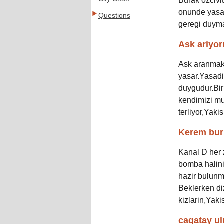
Burak ozcivi
onunde yasam
Questions
geregi duyma
Ask ariyo
Ask aranmakl
yasar.Yasadi
duygudur.Bir
kendimizi mut
terliyor,Yakis
Kerem bur
Kanal D her 
bomba halini 
hazir bulunma
Beklerken di
kizlarin,Yakis
cagatay ul