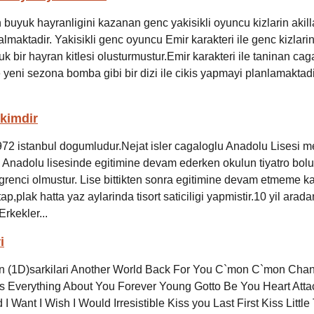
 buyuk hayranligini kazanan genc yakisikli oyuncu kizlarin akill
lmaktadir. Yakisikli genc oyuncu Emir karakteri ile genc kizlarin
uk bir hayran kitlesi olusturmustur.Emir karakteri ile taninan ca
le yeni sezona bomba gibi bir dizi ile cikis yapmayi planlamaktadi
 kimdir
1972 istanbul dogumludur.Nejat isler cagaloglu Anadolu Lisesi 
u Anadolu lisesinde egitimine devam ederken okulun tiyatro bo
ogrenci olmustur. Lise bittikten sonra egitimine devam etmeme ka
itap,plak hatta yaz aylarinda tisort saticiligi yapmistir.10 yil arad
Erkekler...
i
on (1D)sarkilari Another World Back For You C`mon C`mon Cha
 Everything About You Forever Young Gotto Be You Heart Atta
 Want I Wish I Would Irresistible Kiss you Last First Kiss Little