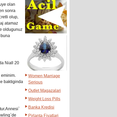
 uye olan
kten sonra
retli olup,
aj atamaz
ye oldugunuz
, buna
da Niall 20
e eminim.
Women Marriage
ce baktiginda
Serious
Outlet Magazalari
Weight Loss Pills
Banka Kredisi
tur.Annesi`
Bowling`de
Pirlanta Fiyatlari