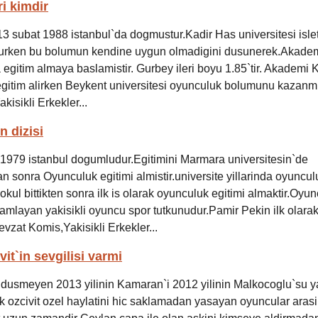
ri kimdir
 13 subat 1988 istanbul`da dogmustur.Kadir Has universitesi isl
urken bu bolumun kendine uygun olmadigini dusunerek.Akadem
egitim almaya baslamistir. Gurbey ileri boyu 1.85`tir. Akademi K
itim alirken Beykent universitesi oyunculuk bolumunu kazanmis
akisikli Erkekler...
n dizisi
1979 istanbul dogumludur.Egitimini Marmara universitesin`de
n sonra Oyunculuk egitimi almistir.universite yillarinda oyunculu
kul bittikten sonra ilk is olarak oyunculuk egitimi almaktir.Oyu
mamlayan yakisikli oyuncu spor tutkunudur.Pamir Pekin ilk olarak
vzat Komis,Yakisikli Erkekler...
it`in sevgilisi varmi
smeyen 2013 yilinin Kamaran`i 2012 yilinin Malkocoglu`su ya
 ozcivit ozel haylatini hic saklamadan yasayan oyuncular arasi