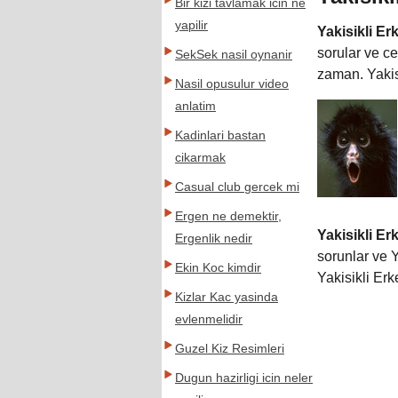
Bir kizi tavlamak icin ne
yapilir
Yakisikli Er
sorular ve ce
SekSek nasil oynanir
zaman. Yakis
Nasil opusulur video
anlatim
Kadinlari bastan
cikarmak
Casual club gercek mi
Ergen ne demektir,
Yakisikli Er
Ergenlik nedir
sorunlar ve Y
Ekin Koc kimdir
Yakisikli Erk
Kizlar Kac yasinda
evlenmelidir
Guzel Kiz Resimleri
Dugun hazirligi icin neler