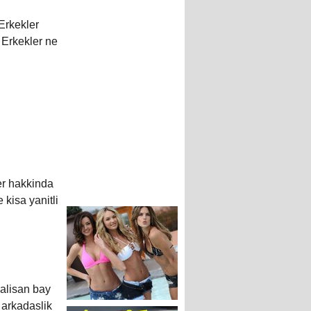
 Erkekler
i Erkekler ne
ler hakkinda
 kisa yanitli
calisan bay
 arkadaslik