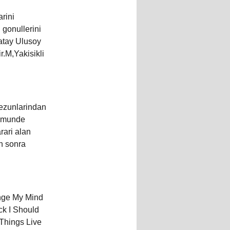
arini
 gonullerini
gatay Ulusoy
r.M,Yakisikli
mezunlarindan
lumunde
rari alan
an sonra
nge My Mind
ck I Should
 Things Live