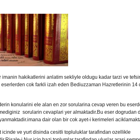
 imanin hakikatlerini anlatim sekliyle oldugu kadar tarzi ve tefsi
i eserlerden cok farkli izah eden Bediuzzaman Hazretlerinin 14 ci
derin konularini ele alan en zor sorularina cevap veren bu eserd
diginiz sorularin cevaplari yer almaktadir.Bu eser dogrudan 
anmaktadir.imana dair olan bir cok ayet-i kerimeleri aciklamakta
 icinde ve yurt disinda cesitli topluluklar tarafindan ozellikle
r.Risale-i Nur icin bazi toplumlar tarafindan uluslar arasi sem