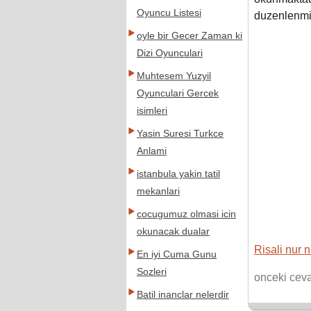
Oyuncu Listesi
duzenlenmis
oyle bir Gecer Zaman ki
Dizi Oyunculari
Muhtesem Yuzyil
Oyunculari Gercek
isimleri
Yasin Suresi Turkce
Anlami
istanbula yakin tatil
mekanlari
cocugumuz olmasi icin
okunacak dualar
Risali nur n
En iyi Cuma Gunu
Sozleri
onceki cev
Batil inanclar nelerdir