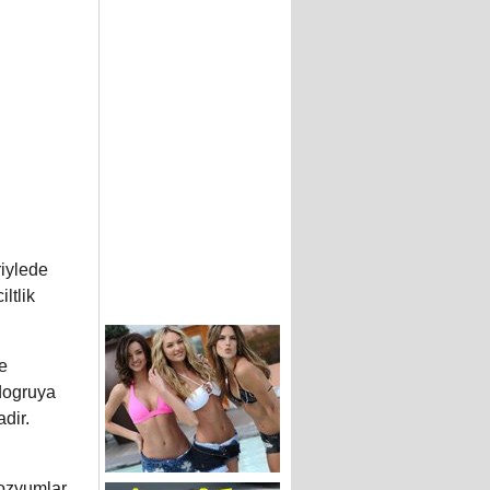
riylede
ltlik
e
dogruya
dir.
pozyumlar