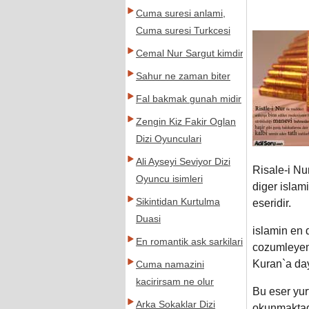
Cuma suresi anlami,
Cuma suresi Turkcesi
Cemal Nur Sargut kimdir
Sahur ne zaman biter
Fal bakmak gunah midir
Zengin Kiz Fakir Oglan
Dizi Oyunculari
Ali Ayseyi Seviyor Dizi
Risale-i Nur
Oyuncu isimleri
diger islam
Sikintidan Kurtulma
eseridir.
Duasi
islamin en 
En romantik ask sarkilari
cozumleyeme
Kuran`a day
Cuma namazini
kacirirsam ne olur
Bu eser yurt
Arka Sokaklar Dizi
okunmaktadi