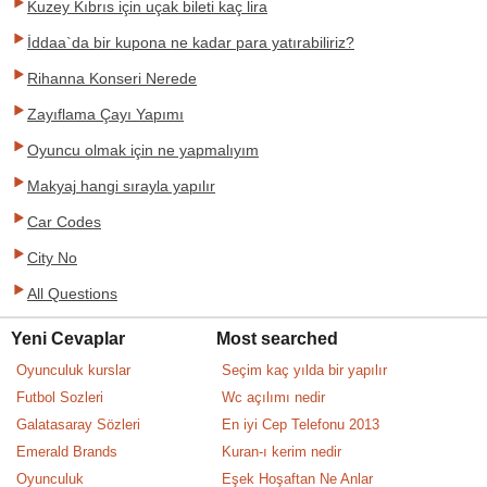
Kuzey Kıbrıs için uçak bileti kaç lira
İddaa`da bir kupona ne kadar para yatırabiliriz?
Rihanna Konseri Nerede
Zayıflama Çayı Yapımı
Oyuncu olmak için ne yapmalıyım
Makyaj hangi sırayla yapılır
Car Codes
City No
All Questions
Yeni Cevaplar
Most searched
Oyunculuk kurslar
Seçim kaç yılda bir yapılır
Futbol Sozleri
Wc açılımı nedir
Galatasaray Sözleri
En iyi Cep Telefonu 2013
Emerald Brands
Kuran-ı kerim nedir
Oyunculuk
Eşek Hoşaftan Ne Anlar