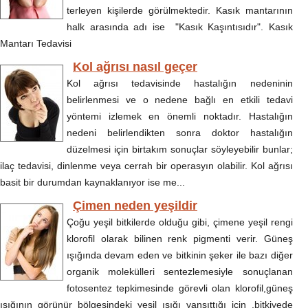
terleyen kişilerde görülmektedir. Kasık mantarının
halk arasında adı ise "Kasık Kaşıntısıdır". Kasık
Mantarı Tedavisi
Kol ağrısı nasıl geçer
Kol ağrısı tedavisinde hastalığın nedeninin
belirlenmesi ve o nedene bağlı en etkili tedavi
yöntemi izlemek en önemli noktadır. Hastalığın
nedeni belirlendikten sonra doktor hastalığın
düzelmesi için birtakım sonuçlar söyleyebilir bunlar;
ilaç tedavisi, dinlenme veya cerrah bir operasyın olabilir. Kol ağrısı
basit bir durumdan kaynaklanıyor ise me...
Çimen neden yeşildir
Çoğu yeşil bitkilerde olduğu gibi, çimene yeşil rengi
klorofil olarak bilinen renk pigmenti verir. Güneş
ışığında devam eden ve bitkinin şeker ile bazı diğer
organik molekülleri sentezlemesiyle sonuçlanan
fotosentez tepkimesinde görevli olan klorofil,güneş
ışığının görünür bölgesindeki yeşil ışığı yansıttığı için ,bitkiyede