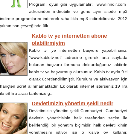
Program, oyun gibi uygulamalır; `www.inndir.com`
adresinden indirebilir ve gene aynı sitede mp3
indirme programlarını indirerek rahatlıkla mp3 indirebilirsiniz. 2012
yılının son çeyreğinde ülk...
Kablo tv ye internetten abone
olabilirmiyim
Kablo tv` ye internetten başvuru yapabilirsiniz.
"www.kablotv.net" adresine girerek ana sayfada
bulunan başvuru formunu doldurduğunuz taktirde
kablo tv ye başvurmuş olursunuz. Kablo tv ayda 9 tl
olarak ücretlendirilmiştir. Kurulum ve aktivasyon için
hariçten ücret alınmamaktadır. Ek olarak internet isterseniz 19 lira
ile 59 lira arası tarifenize g...
Devletimizin yönetim şekli nedir
Devletimizin yönetim şekli Cumhuriyet. Cumhuriyet
devletin yöneticisinin halk tarafından seçim ile
belirlendiği bir yönetim biçimidir, halk devleti kimin
yönetmesini istiyor ise o kişiye oy kullanır,