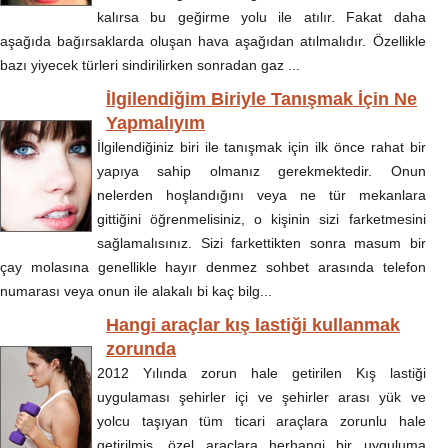
kalırsa bu geğirme yolu ile atılır. Fakat daha
aşağıda bağırsaklarda oluşan hava aşağıdan atılmalıdır. Özellikle
bazı yiyecek türleri sindirilirken sonradan gaz ...
İlgilendiğim Biriyle Tanışmak İçin Ne
Yapmalıyım
İlgilendiğiniz biri ile tanışmak için ilk önce rahat bir
yapıya sahip olmanız gerekmektedir. Onun
nelerden hoşlandığını veya ne tür mekanlara
gittiğini öğrenmelisiniz, o kişinin sizi farketmesini
sağlamalısınız. Sizi farkettikten sonra masum bir
çay molasına genellikle hayır denmez sohbet arasında telefon
numarası veya onun ile alakalı bi kaç bilg...
Hangi araçlar kış lastiği kullanmak
zorunda
2012 Yılında zorun hale getirilen Kış lastiği
uygulaması şehirler içi ve şehirler arası yük ve
yolcu taşıyan tüm ticari araçlara zorunlu hale
getirilmiş, özel araçlara herhangi bir uyguluma