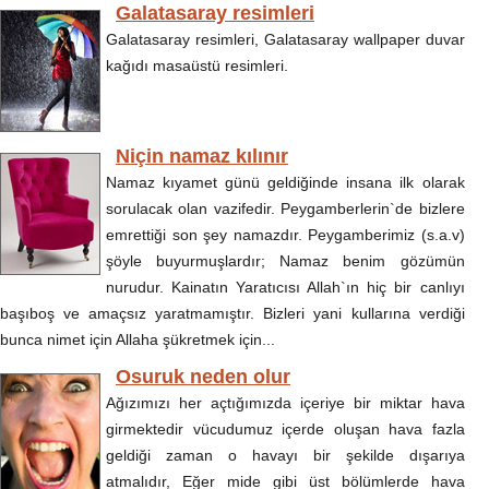
Galatasaray resimleri
Galatasaray resimleri, Galatasaray wallpaper duvar
kağıdı masaüstü resimleri.
Niçin namaz kılınır
Namaz kıyamet günü geldiğinde insana ilk olarak
sorulacak olan vazifedir. Peygamberlerin`de bizlere
emrettiği son şey namazdır. Peygamberimiz (s.a.v)
şöyle buyurmuşlardır; Namaz benim gözümün
nurudur. Kainatın Yaratıcısı Allah`ın hiç bir canlıyı
başıboş ve amaçsız yaratmamıştır. Bizleri yani kullarına verdiği
bunca nimet için Allaha şükretmek için...
Osuruk neden olur
Ağızımızı her açtığımızda içeriye bir miktar hava
girmektedir vücudumuz içerde oluşan hava fazla
geldiği zaman o havayı bir şekilde dışarıya
atmalıdır, Eğer mide gibi üst bölümlerde hava