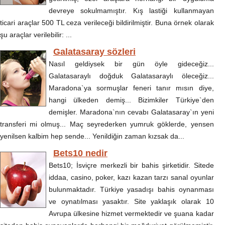
devreye sokulmamıştır. Kış lastiği kullanmayan
ticari araçlar 500 TL ceza verileceği bildirilmiştir. Buna örnek olarak
şu araçlar verilebilir: ...
Galatasaray sözleri
Nasıl geldiysek bir gün öyle gideceğiz...
Galatasaraylı doğduk Galatasaraylı öleceğiz...
Maradona`ya sormuşlar feneri tanır mısın diye,
hangi ülkeden demiş... Bizimkiler Türkiye`den
demişler. Maradona`nın cevabı Galatasaray`ın yeni
transferi mi olmuş... Maç seyrederken yumruk göklerde, yensen
yenilsen kalbim hep sende... Yenildiğin zaman kızsak da...
Bets10 nedir
Bets10; İsviçre merkezli bir bahis şirketidir. Sitede
iddaa, casino, poker, kazı kazan tarzı sanal oyunlar
bulunmaktadır. Türkiye yasadışı bahis oynanması
ve oynatılması yasaktır. Site yaklaşık olarak 10
Avrupa ülkesine hizmet vermektedir ve şuana kadar