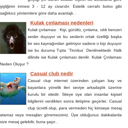
şişliğinin inmesi 3 - 12 ay civarıdır. Estetik cerrahi botox gibi
sağlıksız yöntemlere göre daha avantajlı...
Kulak çınlaması nedenleri
Kulak çınlaması : Kişi; gürültü, çınlama, ıslık benzeri
sesler duyuyor ve bu seslerin ortak özelliği başka
bir ses kaynağından gelmiyor sadece o kişi duyuyor
ise bu duruma Tıpta `Tinnitus` Denilmektedir. Halk
dilinde ise Kulak çınlaması denilir. Kulak Çınlaması
Neden Oluşur ?
Casual club nedir
Casual clup internet üzerinden çalışan bay ve
bayanlara yönelik ileri seviye arkadaşlık üzerine
kurulu bir sitedir. Siteye üye olan insanlar kişisel
bilgilerini verdikten sonra iletişime geçerler. Casual
clup ücretli olup, para vermeden hiç kimseye mesaj
atamaz veya mesajları göremezsiniz. Üye olduğunuz dakikalarda
size mesaj gelebilir, buna şaşır...