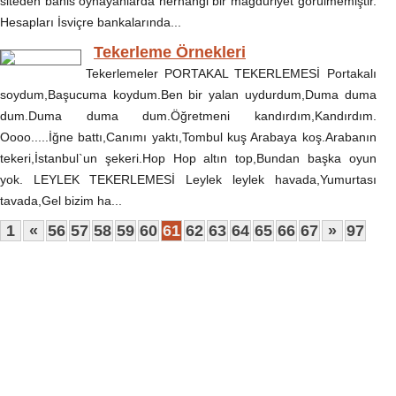
siteden bahis oynayanlarda herhangi bir mağduriyet görülmemiştir.
Hesapları İsviçre bankalarında...
Tekerleme Örnekleri
Tekerlemeler PORTAKAL TEKERLEMESİ Portakalı
soydum,Başucuma koydum.Ben bir yalan uydurdum,Duma duma
dum.Duma duma dum.Öğretmeni kandırdım,Kandırdım.
Oooo.....İğne battı,Canımı yaktı,Tombul kuş Arabaya koş.Arabanın
tekeri,İstanbul`un şekeri.Hop Hop altın top,Bundan başka oyun
yok. LEYLEK TEKERLEMESİ Leylek leylek havada,Yumurtası
tavada,Gel bizim ha...
1
«
56
57
58
59
60
61
62
63
64
65
66
67
»
97