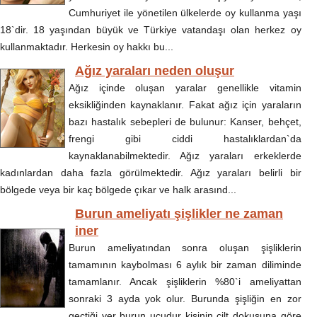
Cumhuriyet ile yönetilen ülkelerde oy kullanma yaşı
18`dir. 18 yaşından büyük ve Türkiye vatandaşı olan herkez oy
kullanmaktadır. Herkesin oy hakkı bu...
Ağız yaraları neden oluşur
Ağız içinde oluşan yaralar genellikle vitamin
eksikliğinden kaynaklanır. Fakat ağız için yaraların
bazı hastalık sebepleri de bulunur: Kanser, behçet,
frengi gibi ciddi hastalıklardan`da
kaynaklanabilmektedir. Ağız yaraları erkeklerde
kadınlardan daha fazla görülmektedir. Ağız yaraları belirli bir
bölgede veya bir kaç bölgede çıkar ve halk arasınd...
Burun ameliyatı şişlikler ne zaman
iner
Burun ameliyatından sonra oluşan şişliklerin
tamamının kaybolması 6 aylık bir zaman diliminde
tamamlanır. Ancak şişliklerin %80`i ameliyattan
sonraki 3 ayda yok olur. Burunda şişliğin en zor
geçtiği yer burun ucudur kişinin cilt dokusuna göre