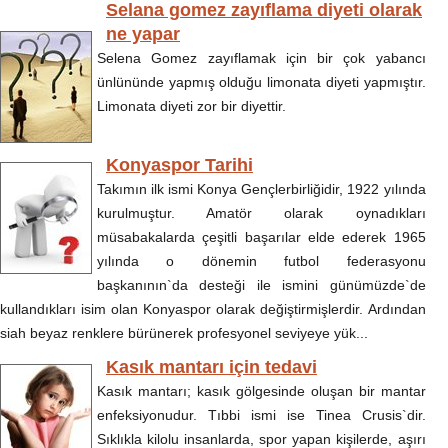
Selana gomez zayıflama diyeti olarak
ne yapar
Selena Gomez zayıflamak için bir çok yabancı
ünlününde yapmış olduğu limonata diyeti yapmıştır.
Limonata diyeti zor bir diyettir.
Konyaspor Tarihi
Takımın ilk ismi Konya Gençlerbirliğidir, 1922 yılında
kurulmuştur. Amatör olarak oynadıkları
müsabakalarda çeşitli başarılar elde ederek 1965
yılında o dönemin futbol federasyonu
başkanının`da desteği ile ismini günümüzde`de
kullandıkları isim olan Konyaspor olarak değiştirmişlerdir. Ardından
siah beyaz renklere bürünerek profesyonel seviyeye yük...
Kasık mantarı için tedavi
Kasık mantarı; kasık gölgesinde oluşan bir mantar
enfeksiyonudur. Tıbbi ismi ise Tinea Crusis`dir.
Sıklıkla kilolu insanlarda, spor yapan kişilerde, aşırı