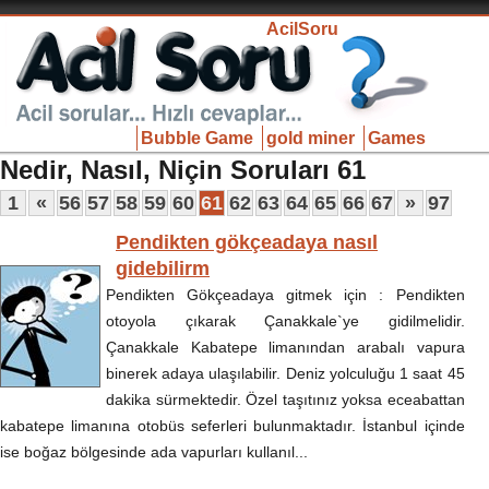
AcilSoru
Bubble Game
gold miner
Games
Nedir, Nasıl, Niçin Soruları 61
1
«
56
57
58
59
60
61
62
63
64
65
66
67
»
97
Pendikten gökçeadaya nasıl
gidebilirm
Pendikten Gökçeadaya gitmek için : Pendikten
otoyola çıkarak Çanakkale`ye gidilmelidir.
Çanakkale Kabatepe limanından arabalı vapura
binerek adaya ulaşılabilir. Deniz yolculuğu 1 saat 45
dakika sürmektedir. Özel taşıtınız yoksa eceabattan
kabatepe limanına otobüs seferleri bulunmaktadır. İstanbul içinde
ise boğaz bölgesinde ada vapurları kullanıl...