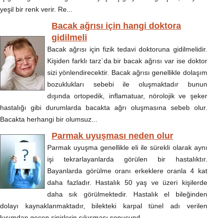
yeşil bir renk verir. Re...
Bacak ağrısı için hangi doktora
gidilmeli
Bacak ağrısı için fizik tedavi doktoruna gidilmelidir.
Kişiden farklı tarz`da bir bacak ağrısı var ise doktor
sizi yönlendirecektir. Bacak ağrısı genellikle dolaşım
bozuklukları sebebi ile oluşmaktadır bunun
dışında ortopedik, inflamatuar, nörolojik ve şeker
hastalığı gibi durumlarda bacakta ağrı oluşmasına sebeb olur.
Bacakta herhangi bir olumsuz...
Parmak uyuşması neden olur
Parmak uyuşma genellikle eli ile sürekli olarak aynı
işi tekrarlayanlarda görülen bir hastalıktır.
Bayanlarda görülme oranı erkeklere oranla 4 kat
daha fazladır. Hastalık 50 yaş ve üzeri kişilerde
daha sık görülmektedir. Hastalık el bileğinden
dolayı kaynaklanmaktadır, bilekteki karpal tünel adı verilen
kısımdan geçen sinirlerin sıkışması sonucund...