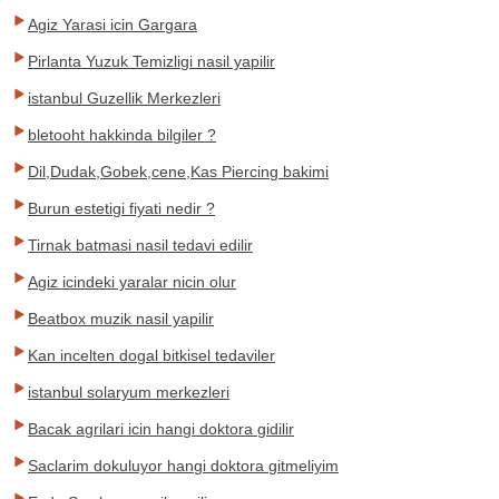
Agiz Yarasi icin Gargara
Pirlanta Yuzuk Temizligi nasil yapilir
istanbul Guzellik Merkezleri
bletooht hakkinda bilgiler ?
Dil,Dudak,Gobek,cene,Kas Piercing bakimi
Burun estetigi fiyati nedir ?
Tirnak batmasi nasil tedavi edilir
Agiz icindeki yaralar nicin olur
Beatbox muzik nasil yapilir
Kan incelten dogal bitkisel tedaviler
istanbul solaryum merkezleri
Bacak agrilari icin hangi doktora gidilir
Saclarim dokuluyor hangi doktora gitmeliyim