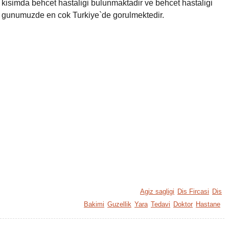
kisimda behcet hastaligi bulunmaktadir ve behcet hastaligi
gunumuzde en cok Turkiye`de gorulmektedir.
Agiz sagligi
Dis Fircasi
Dis
Bakimi
Guzellik
Yara
Tedavi
Doktor
Hastane