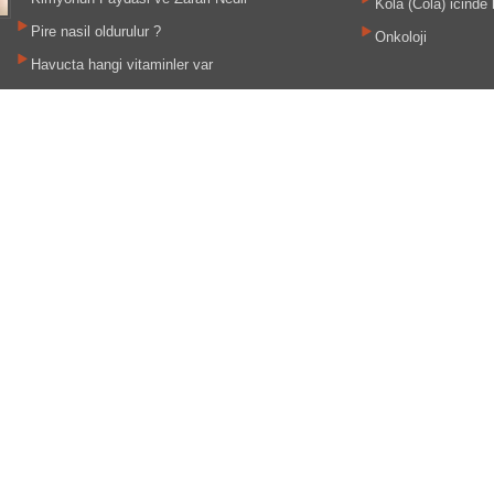
Kola (Cola) icinde 
Pire nasil oldurulur ?
Onkoloji
Havucta hangi vitaminler var