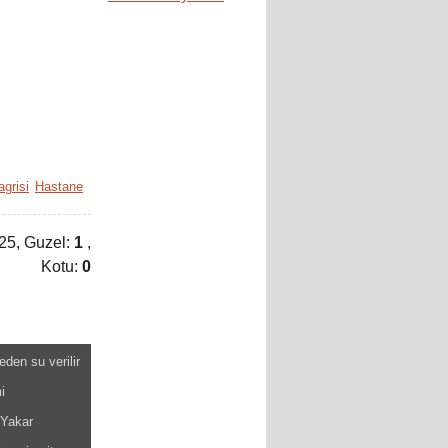
agrisi
Hastane
:25
, Guzel:
1
,
Kotu:
0
eden su verilir
i
Yakar