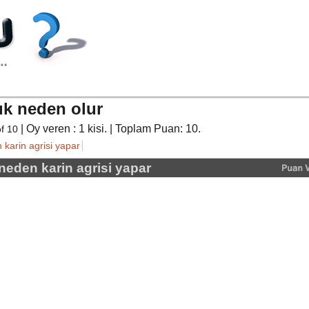
k neden olur
| Oy veren :
1
kisi. | Toplam Puan:
10
.
of
10
karin agrisi yapar
neden karin agrisi yapar