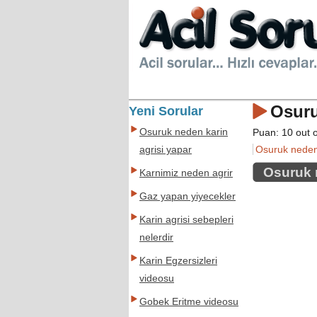
Osuru
Yeni Sorular
Osuruk neden karin
Puan:
10
out 
Osuruk neden 
agrisi yapar
Osuruk 
Karnimiz neden agrir
Gaz yapan yiyecekler
Karin agrisi sebepleri
nelerdir
Karin Egzersizleri
videosu
Gobek Eritme videosu