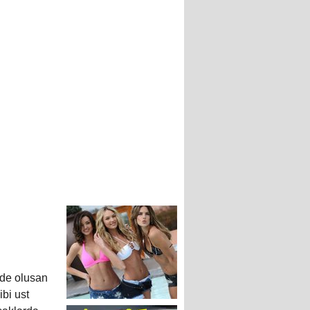
rde olusan
ibi ust