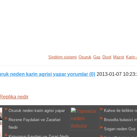
Sindirim sistemi
Osuruk
Gaz
Dizel
Mazot
Karin 
ruk neden karin agrisi yapar yorumlar (0)
2013-01-07 10:23
Replika nedir
Osuruk neden karin agrisi yapar
Kahve ile birlikte n
Rezene Faydalari ve Zararlari
Brusella bulasici m
Nedir
Sogan neden Goz 
Kimyonun Faydasi ve Zarari Nedir