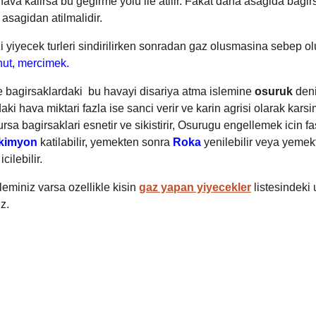
ava kalirsa bu gegirme yolu ile atilir. Fakat daha asagida bagir
asagidan atilmalidir.
zi yiyecek turleri sindirilirken sonradan gaz olusmasina sebep ol
hut, mercimek.
e bagirsaklardaki bu havayi disariya atma islemine
osuruk
deni
ki hava miktari fazla ise sanci verir ve karin agrisi olarak karsi
rsa bagirsaklari esnetir ve sikistirir, Osurugu engellemek icin fa
kimyon
katilabilir
,
yemekten sonra
Roka
yenilebilir veya yemek
icilebilir.
eminiz varsa ozellikle kisin
gaz yapan yiyecekler
listesindeki 
z.