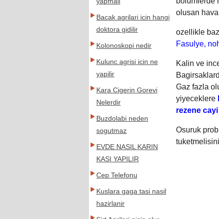
bolumlerde h
yapmali
olusan hava 
Bacak agrilari icin hangi
doktora gidilir
ozellikle ba
Fasulye, no
Kolonoskopi nedir
Kulunc agrisi icin ne
Kalin ve inc
yapilir
Bagirsaklarda
Gaz fazla olu
Kara Cigerin Gorevi
yiyeceklere
Nelerdir
rezene cayi
Buzdolabi neden
Osuruk probl
sogutmaz
tuketmelisini
EVDE NASIL KARIN
KASI YAPILIR
Cep Telefonu
Kuslara gaga tasi nasil
hazirlanir