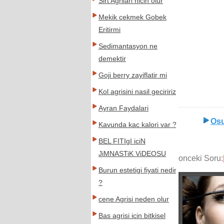
Sirt Agrilari nicin olur
Mekik cekmek Gobek
Eritirmi
Sedimantasyon ne
demektir
Goji berry zayiflatir mi
Kol agrisini nasil geciririz
Ayran Faydalari
Osu
Kavunda kac kalori var ?
BEL FITIgI iciN
JiMNASTiK ViDEOSU
onceki Soru:
Burun estetigi fiyati nedir
?
cene Agrisi neden olur
Bas agrisi icin bitkisel