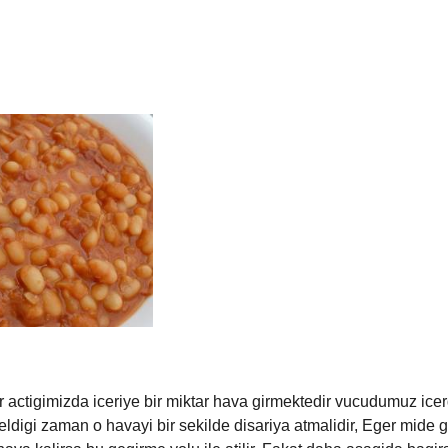
r actigimizda iceriye bir miktar hava girmektedir vucudumuz ice
eldigi zaman o havayi bir sekilde disariya atmalidir, Eger mide g