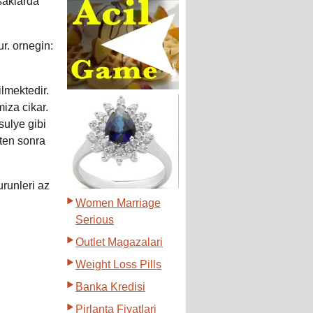
saklarda
ur. ornegin:
lmektedir.
miza cikar.
sulye gibi
ten sonra
urunleri az
Women Marriage
Serious
Outlet Magazalari
Weight Loss Pills
Banka Kredisi
Pirlanta Fiyatlari