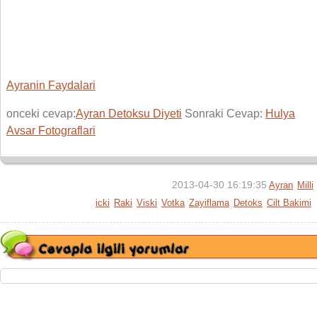
Ayranin Faydalari
onceki cevap:
Ayran Detoksu Diyeti
Sonraki Cevap:
Hulya
Avsar Fotograflari
2013-04-30 16:19:35
Ayran
Milli
icki
Raki
Viski
Votka
Zayiflama
Detoks
Cilt Bakimi