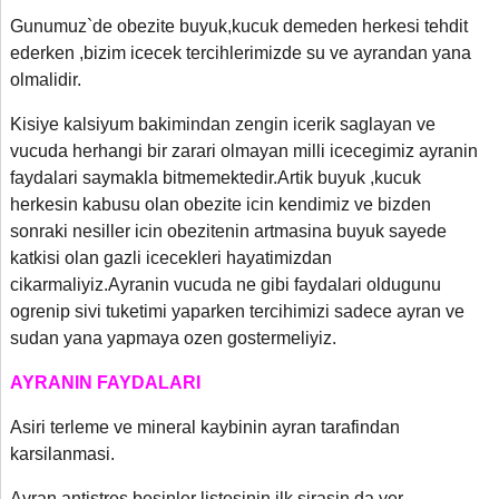
Gunumuz`de obezite buyuk,kucuk demeden herkesi tehdit
ederken ,bizim icecek tercihlerimizde su ve ayrandan yana
olmalidir.
Kisiye kalsiyum bakimindan zengin icerik saglayan ve
vucuda herhangi bir zarari olmayan milli icecegimiz ayranin
faydalari saymakla bitmemektedir.Artik buyuk ,kucuk
herkesin kabusu olan obezite icin kendimiz ve bizden
sonraki nesiller icin obezitenin artmasina buyuk sayede
katkisi olan gazli icecekleri hayatimizdan
cikarmaliyiz.Ayranin vucuda ne gibi faydalari oldugunu
ogrenip sivi tuketimi yaparken tercihimizi sadece ayran ve
sudan yana yapmaya ozen gostermeliyiz.
AYRANIN FAYDALARI
Asiri terleme ve mineral kaybinin ayran tarafindan
karsilanmasi.
Ayran antistres besinler listesinin ilk sirasin da yer