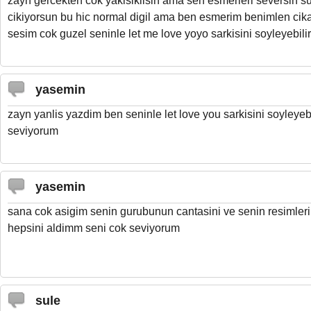
zayn gercekten cok yakisiklisin ama sen esmerleri seversin su 
cikiyorsun bu hic normal digil ama ben esmerim benimlen cika
sesim cok guzel seninle let me love yoyo sarkisini soyleyebili
yasemin
zayn yanlis yazdim ben seninle let love you sarkisini soyleyeb
seviyorum
yasemin
sana cok asigim senin gurubunun cantasini ve senin resimlerin
hepsini aldimm seni cok seviyorum
sule