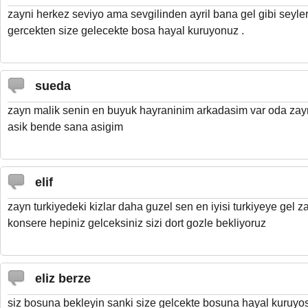
zayni herkez seviyo ama sevgilinden ayril bana gel gibi seyl
gercekten size gelecekte bosa hayal kuruyonuz .
sueda
zayn malik senin en buyuk hayraninim arkadasim var oda zay
asik bende sana asigim
elif
zayn turkiyedeki kizlar daha guzel sen en iyisi turkiyeye gel z
konsere hepiniz gelceksiniz sizi dort gozle bekliyoruz
eliz berze
siz bosuna bekleyin sanki size gelcekte bosuna hayal kuruyo