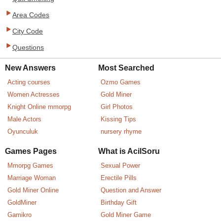
Area Codes
City Code
Questions
New Answers
Most Searched
Acting courses
Ozmo Games
Women Actresses
Gold Miner
Knight Online mmorpg
Girl Photos
Male Actors
Kissing Tips
Oyunculuk
nursery rhyme
Games Pages
What is AcilSoru
Mmorpg Games
Sexual Power
Marriage Woman
Erectile Pills
Gold Miner Online
Question and Answer
GoldMiner
Birthday Gift
Gamikro
Gold Miner Game