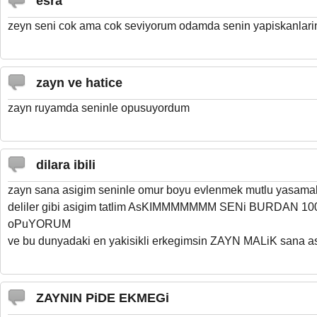
esra
zeyn seni cok ama cok seviyorum odamda senin yapiskanlari
zayn ve hatice
zayn ruyamda seninle opusuyordum
dilara ibili
zayn sana asigim seninle omur boyu evlenmek mutlu yasamak
deliler gibi asigim tatlim AsKIMMMMMMM SENi BURDAN 
oPuYORUM
ve bu dunyadaki en yakisikli erkegimsin ZAYN MALiK sana a
ZAYNIN PiDE EKMEGi