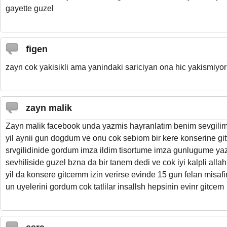
gayette guzel
figen
zayn cok yakisikli ama yanindaki sariciyan ona hic yakismiyor
zayn malik
Zayn malik facebook unda yazmis hayranlatim benim sevgilim
yil aynii gun dogdum ve onu cok sebiom bir kere konserine gi
srvgilidinide gordum imza ildim tisortume imza gunlugume yazi
sevhiliside guzel bzna da bir tanem dedi ve cok iyi kalpli alla
yil da konsere gitcemm izin verirse evinde 15 gun felan misafi
un uyelerini gordum cok tatlilar insallsh hepsinin evinr gitcem