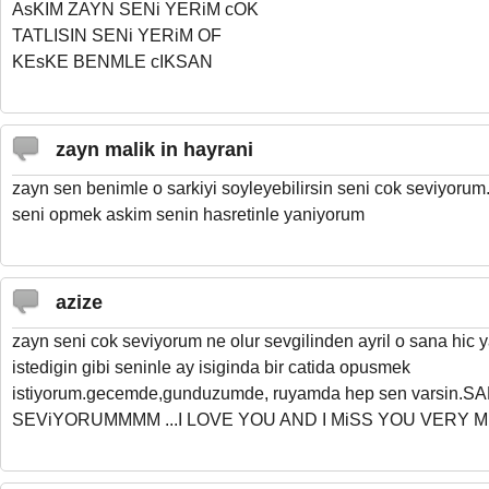
AsKIM ZAYN SENi YERiM cOK
TATLISIN SENi YERiM OF
KEsKE BENMLE cIKSAN
zayn malik in hayrani
zayn sen benimle o sarkiyi soyleyebilirsin seni cok seviyoru
seni opmek askim senin hasretinle yaniyorum
azize
zayn seni cok seviyorum ne olur sevgilinden ayril o sana hic 
istedigin gibi seninle ay isiginda bir catida opusmek
istiyorum.gecemde,gunduzumde, ruyamda hep sen varsin.S
SEViYORUMMMM ...I LOVE YOU AND I MiSS YOU VERY 