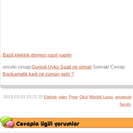
Basit elektrik devresi nasil yapilir
onceki cevap:
Gunluk Uyku Saati ne olmali
Sonraki Cevap:
Bankamatik karti ne zaman gelir ?
2013-03-03 23:21:32
Elektrik
odev
Proje
Okul
Meslek Lisesi
universite
Tercihi