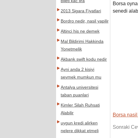
bileti kac lira
Borsa oynam
senedi alabi
2013 Sigara Fiyatlari
Bordro nedir, nasil yapilir
Altinci his ne demek
Mal Bildirimi Hakkinda
Yonetmelik
Akbank swift kodu nedir
Ayni anda 2 kisiyi
sevmek mumkun mu
Antalya universitesi
taban puanlari
Kimler Silah Ruhsati
Alabilir
Borsa nasil
uygun kredi alirken
Sonraki Ce
nelere dikkat etmeli