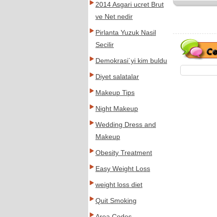
2014 Asgari ucret Brut
ve Net nedir
Pirlanta Yuzuk Nasil
Secilir
Demokrasi´yi kim buldu
Diyet salatalar
Makeup Tips
Night Makeup
Wedding Dress and
Makeup
Obesity Treatment
Easy Weight Loss
weight loss diet
Quit Smoking
Area Codes