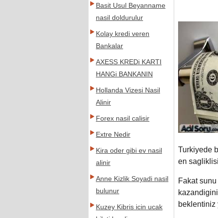
Basit Usul Beyanname
nasil doldurulur
Kolay kredi veren
Bankalar
AXESS KREDi KARTI
HANGi BANKANIN
Hollanda Vizesi Nasil
Alinir
Forex nasil calisir
Extre Nedir
Turkiyede b
Kira oder gibi ev nasil
en sagliklisi
alinir
Anne Kizlik Soyadi nasil
Fakat sunu u
bulunur
kazandigini
beklentini
Kuzey Kibris icin ucak