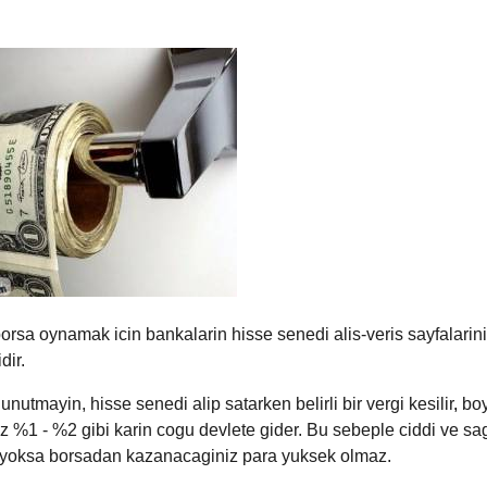
orsa oynamak icin bankalarin hisse senedi alis-veris sayfalarin
dir.
nutmayin, hisse senedi alip satarken belirli bir vergi kesilir
,
boy
z %1 - %2 gibi karin cogu devlete gider. Bu sebeple ciddi ve sagl
z yoksa borsadan kazanacaginiz para yuksek olmaz.