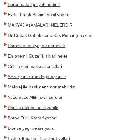
Burun estetigi fiyati nedir ?
Evde Tirnak Bakimi nasil yapilir
MAKYAJ AsAMALARI NELERDiR
Dil,Dudak,Gobek,cene,Kas Piercing bakimi
Porselen makyaj ne demektir
En onemli Guzellik sirlari neler
Cilt bakimi maskesi cesitleri
Sezeryanle kac dogum yapilir
Makyaj ile nasil genc gorunebilirim
Yuzumuze Allik nasil surulur
Panikulektomi nasil yapilir
Botox Etkili Krem fiyatlari
Bionce yagi ne ise yarar
Evde cilt bakimi (peeling) yollari