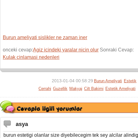
Burun ameliyati sislikler ne zaman iner
onceki cevap:
Agiz icindeki yaralar nicin olur
Sonraki Cevap:
Kulak cinlamasi nedenleri
2013-01-04 00:58:29
Burun Ameliyati
Estetik
Cerrahi
Guzellik
Makyaj
Cilt Bakimi
Estetik Ameliyati
asya
burun estetigi olanlar size diyebilecegim tek sey alcilar alindi