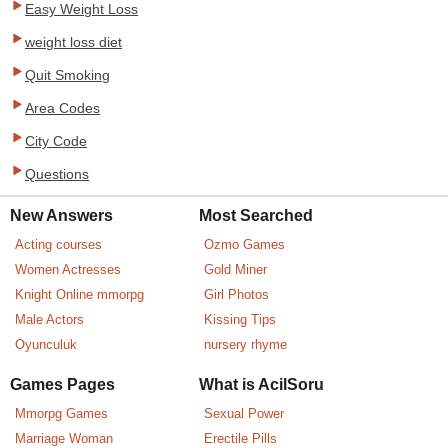
Easy Weight Loss
weight loss diet
Quit Smoking
Area Codes
City Code
Questions
New Answers
Most Searched
Acting courses
Ozmo Games
Women Actresses
Gold Miner
Knight Online mmorpg
Girl Photos
Male Actors
Kissing Tips
Oyunculuk
nursery rhyme
Games Pages
What is AcilSoru
Mmorpg Games
Sexual Power
Marriage Woman
Erectile Pills