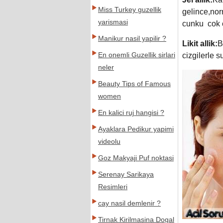
Miss Turkey guzellik
gelince,norm
yarismasi
cunku cok 
Manikur nasil yapilir ?
Likit allik:
B
En onemli Guzellik sirlari
cizgilerle s
neler
Beauty Tips of Famous
women
En kalici ruj hangisi ?
Ayaklara Pedikur yapimi
videolu
Goz Makyaji Puf noktasi
Serenay Sarikaya
Resimleri
cay nasil demlenir ?
Tirnak Kirilmasina Dogal