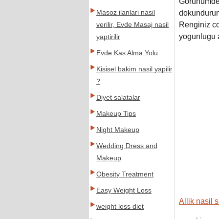
Gorunumde b
Masoz ilanlari nasil
dokundurun
Renginiz co
verilir, Evde Masaj nasil
yogunlugu a
yaptirilir
Evde Kas Alma Yolu
Kisisel bakim nasil yapilir
?
Diyet salatalar
Makeup Tips
Night Makeup
Wedding Dress and
Makeup
Obesity Treatment
Easy Weight Loss
Allik nasil 
weight loss diet