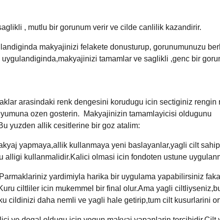
saglikli , mutlu bir gorunum verir ve cilde canlilik kazandirir.
landiginda makyajinizi felakete donusturup, gorunumunuzu ber
uygulandiginda,makyajinizi tamamlar ve saglikli ,genc bir gor
klar arasindaki renk dengesini korudugu icin sectiginiz rengin 
uyumuna ozen gosterin. Makyajinizin tamamlayicisi oldugunu
u yuzden allik cesitlerine bir goz atalim:
kyaj yapmaya,allik kullanmaya yeni baslayanlar,yagli cilt sahip
u alligi kullanmalidir.Kalici olmasi icin fondoten ustune uygulanm
Parmaklariniz yardimiyla harika bir uygulama yapabilirsiniz faka
.Kuru ciltliler icin mukemmel bir final olur.Ama yagli ciltliyseniz,bu
 cildinizi daha nemli ve yagli hale getirip,tum cilt kusurlarini o
ici ve dogal oldugu icin,yogun makyaj yapanlarin tercihidir.Cilt