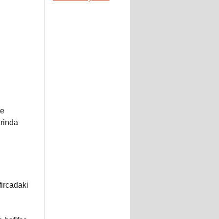
te
arinda
fircadaki