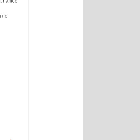
 hafifce
 ile