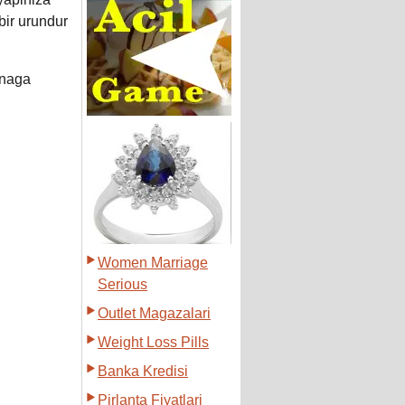
 bir urundur
anaga
Women Marriage
Serious
Outlet Magazalari
Weight Loss Pills
Banka Kredisi
Pirlanta Fiyatlari