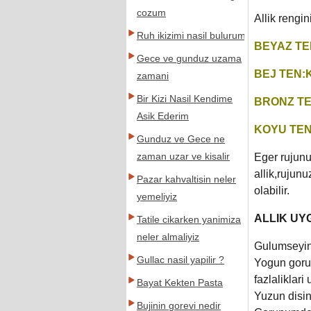
cozum
Allik rengin
Ruh ikizimi nasil bulurum
BEYAZ TE
Gece ve gunduz uzama
BEJ TEN
zamani
Bir Kizi Nasil Kendime
BRONZ TE
Asik Ederim
KOYU TE
Gunduz ve Gece ne
zaman uzar ve kisalir
Eger rujunu
allik,rujunu
Pazar kahvaltisin neler
olabilir.
yemeliyiz
ALLIK UY
Tatile cikarken yanimiza
neler almaliyiz
Gulumseyin 
Gullac nasil yapilir ?
Yogun gorun
fazlaliklari
Bayat Kekten Pasta
Yuzun disin
Bujinin gorevi nedir