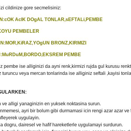
izi cildinize gore secmelisiniz:
N:cOK AcIK DOgAL TONLAR,sEFTALi,PEMBE
:KOYU PEMBELER
N:MOR,KiRAZ,YOgUN BRONZ,KIRMIZI
N:MuRDuM,BORDO,EKSREM PEMBE
z pembe ise alliginizi da ayni renk,kirmizi rujda gul kurusu renk
z turuncu veya mercan tonlarinda ise alliginiz seftali ,kayisi tonl
GULARKEN:
ve alligi yanaginizin en yuksek noktasina surun.
memesi, ayri bir bolum gibi durmamasi icin rengi azar azar ve 
 ufleyerek uygulayin.
a dogru, dairesel ve hafif hareketlerle uygulamayi surdurun.