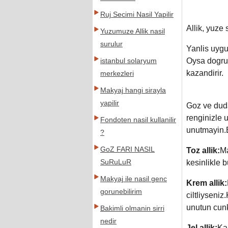
Ruj Secimi Nasil Yapilir
Allik, yuze 
Yuzumuze Allik nasil
surulur
Yanlis uygu
Oysa dogru 
istanbul solaryum
kazandirir.
merkezleri
Makyaj hangi sirayla
yapilir
Goz ve duda
renginizle 
Fondoten nasil kullanilir
unutmayin.B
?
GoZ FARI NASIL
Toz allik:
Ma
SuRuLuR
kesinlikle b
Makyaj ile nasil genc
Krem allik:
gorunebilirim
ciltliyseniz
unutun cunku
Bakimli olmanin sirri
nedir
Jel allik:
Kal