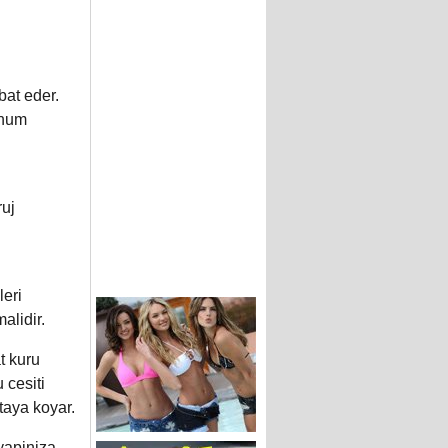
bat eder.
unum
ruj
leri
alidir.
t kuru
 cesiti
rtaya koyar.
 yapiniza