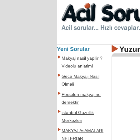
Yuzum
Yeni Sorular
Makyaj nasil yapilir ?
Videolu anlatimi
Gece Makyaji Nasil
Olmali
Porselen makyaj ne
demektir
istanbul Guzellik
Merkezleri
MAKYAJ AsAMALARI
NELERDiR