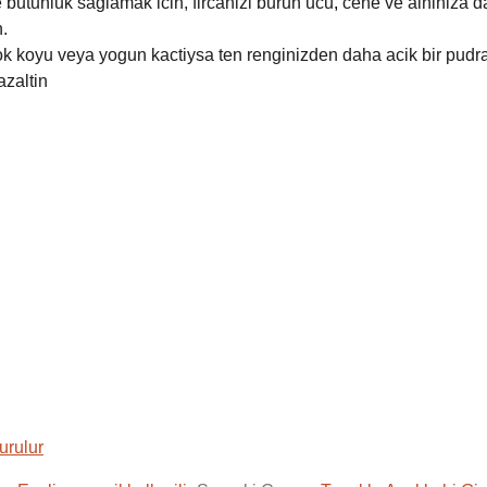
utunluk saglamak icin, fircanizi burun ucu
,
cene ve alniniza da
.
k koyu veya yogun kactiysa ten renginizden daha acik bir pudra
zaltin
surulur