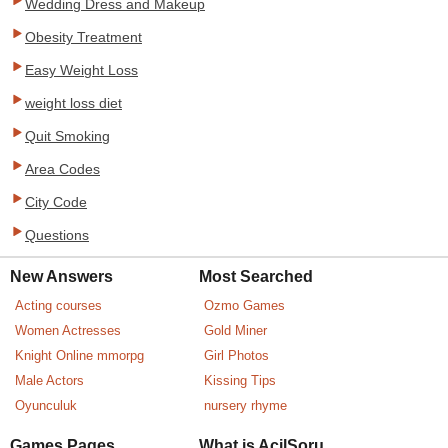
Wedding Dress and Makeup
Obesity Treatment
Easy Weight Loss
weight loss diet
Quit Smoking
Area Codes
City Code
Questions
New Answers
Most Searched
Acting courses
Ozmo Games
Women Actresses
Gold Miner
Knight Online mmorpg
Girl Photos
Male Actors
Kissing Tips
Oyunculuk
nursery rhyme
Games Pages
What is AcilSoru