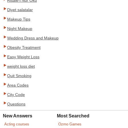
Risale-i Nur Oku
Diyet salatalar
Makeup Tips
Night Makeup
Wedding Dress and Makeup
Obesity Treatment
Easy Weight Loss
weight loss diet
Quit Smoking
Area Codes
City Code
Questions
New Answers
Most Searched
Acting courses
Ozmo Games