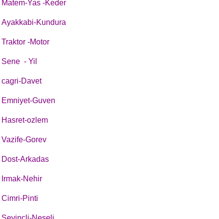
Matem-Yas -Keder
Ayakkabi-Kundura
Traktor -Motor
Sene - Yil
cagri-Davet
Emniyet-Guven
Hasret-ozlem
Vazife-Gorev
Dost-Arkadas
Irmak-Nehir
Cimri-Pinti
Sevincli-Neseli