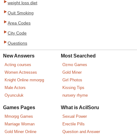
weight loss diet
Quit Smoking
Area Codes
City Code
Questions
New Answers
Most Searched
Acting courses
Ozmo Games
Women Actresses
Gold Miner
Knight Online mmorpg
Girl Photos
Male Actors
Kissing Tips
Oyunculuk
nursery rhyme
Games Pages
What is AcilSoru
Mmorpg Games
Sexual Power
Marriage Woman
Erectile Pills
Gold Miner Online
Question and Answer