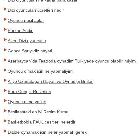
Dizi Oyunculari ne kadar para kazanir
Dizi oyunculari ucretleri nedir
Oyuncu nasil aglar
Furkan Andic
Azeri Dizi oyuncusu
Gonca Sariyildiz hayati
Azerbaycan`da Teatroda oynadim Turkiyede oyuncu olabilir miyim
Oyuncu olmak icin ne yapmaliyim
Aliye Uzunatagan Hayati ve Oynadigi filmler
Bora Cengiz Resimleri
Oyuncu olma yollari
Besiktastaki en iyi Resim Kursu
Basketbolda FAUL cesitleri nelerdir
Dizide oynamak icin neler yapmak gerek