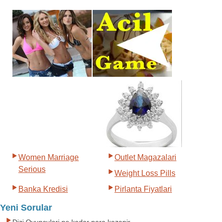
Women Marriage
Outlet Magazalari
Serious
Weight Loss Pills
Banka Kredisi
Pirlanta Fiyatlari
Yeni Sorular