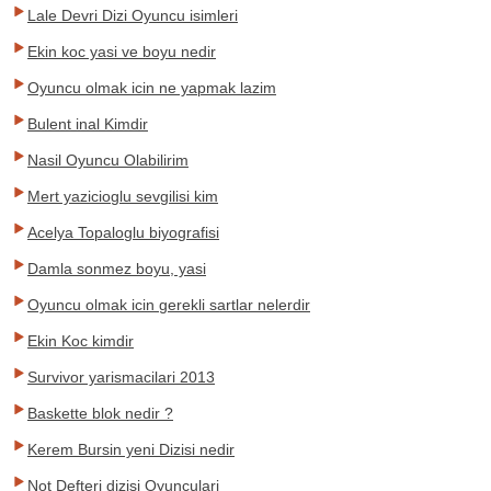
Lale Devri Dizi Oyuncu isimleri
Ekin koc yasi ve boyu nedir
Oyuncu olmak icin ne yapmak lazim
Bulent inal Kimdir
Nasil Oyuncu Olabilirim
Mert yazicioglu sevgilisi kim
Acelya Topaloglu biyografisi
Damla sonmez boyu, yasi
Oyuncu olmak icin gerekli sartlar nelerdir
Ekin Koc kimdir
Survivor yarismacilari 2013
Baskette blok nedir ?
Kerem Bursin yeni Dizisi nedir
Not Defteri dizisi Oyunculari