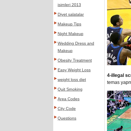
isimleri 2013
Diyet salatalar
Makeup Tips
Night Makeup
Wedding Dress and
Makeup
Obesity Treatment
Easy Weight Loss
4-illegal s
weight loss diet
temas yapma
Quit Smoking
Area Codes
City Code
Questions