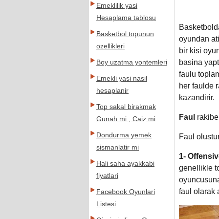
Emeklilik yasi
Hesaplama tablosu
Basketbolda
Basketbol topunun
oyundan ati
ozellikleri
bir kisi oyu
basina yapti
Boy uzatma yontemleri
faulu toplam
Emekli yasi nasil
her faulde r
hesaplanir
kazandirir.
Top sakal birakmak
Faul
rakibe
Gunah mi , Caiz mi
Dondurma yemek
Faul olustur
sismanlatir mi
1-
Offensiv
Hali saha ayakkabi
genellikle
fiyatlari
oyuncusuna 
faul olarak a
Facebook Oyunlari
Listesi