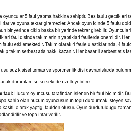
 oyuncular 5 faul yapma hakkina sahiptir. Bes faulu gectikleri t
lirlar ve oyuna tekrar giremezler. Ancak oyun icinde 5 faulu do
nun bir yerinde cikip baska bir yerinde tekrar girebilir. Oyuncular
klari faul disinda takimlarinin yaptiklari faullerde onemlidir. H
 faulu etkilemektedir. Takim olarak 4 faule ulastiklarinda
,
4 faul
akip takim serbest atis hakki kazanir. Her basarili serbest atis i
 usulsuz kisisel temas ve sportmenlik disi davranislarda bulunma
acak durumlari ise su sekilde ozetleyebiliriz.
e faul:
Hucum oyuncusu tarafindan islenen bir faul bicimidir. Bu t
 topa sahip olan hucum oyuncusunun topu durdurmak isteyen s
kasitli olarak yaptigi faulden olusur. Oyun durduruldugu zama
dlandirilir ve topa ihtar verilir.