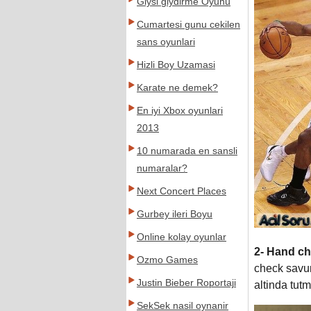
Giysi giydirme Oyunu
Cumartesi gunu cekilen
sans oyunlari
Hizli Boy Uzamasi
Karate ne demek?
En iyi Xbox oyunlari
2013
10 numarada en sansli
numaralar?
Next Concert Places
Gurbey ileri Boyu
Online kolay oyunlar
2-
Hand ch
Ozmo Games
check savu
Justin Bieber Roportaji
altinda tutm
SekSek nasil oynanir