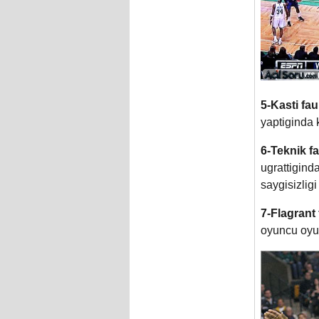
5-Kasti fau
yaptiginda k
6-Teknik f
ugrattigind
saygisizlig
7-Flagrant 
oyuncu oyun