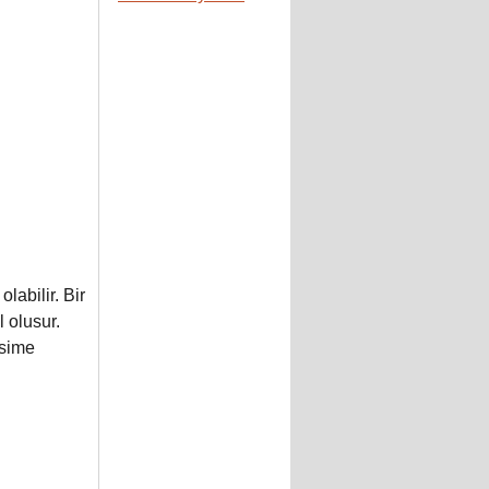
labilir. Bir
 olusur.
esime