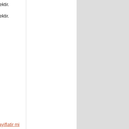
ktir.
ktir.
yiflatir mi