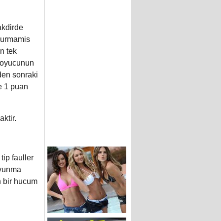
akdirde
ldurmamis
in tek
er oyucunun
den sonraki
se 1 puan
ktir.
ip fauller
avunma
n bir hucum