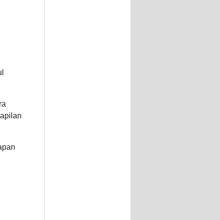
ul
ra
yapilan
yapan