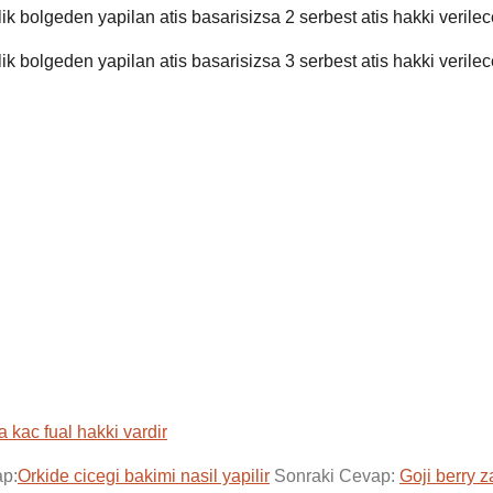
ik bolgeden yapilan atis basarisizsa 2 serbest atis hakki verilece
ik bolgeden yapilan atis basarisizsa 3 serbest atis hakki verilece
 kac fual hakki vardir
ap:
Orkide cicegi bakimi nasil yapilir
Sonraki Cevap:
Goji berry za