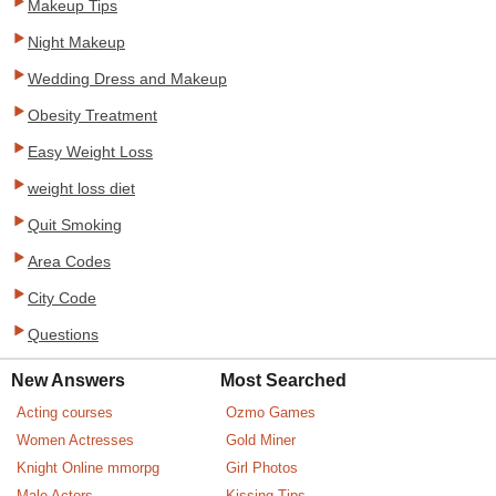
Makeup Tips
Night Makeup
Wedding Dress and Makeup
Obesity Treatment
Easy Weight Loss
weight loss diet
Quit Smoking
Area Codes
City Code
Questions
New Answers
Most Searched
Acting courses
Ozmo Games
Women Actresses
Gold Miner
Knight Online mmorpg
Girl Photos
Male Actors
Kissing Tips