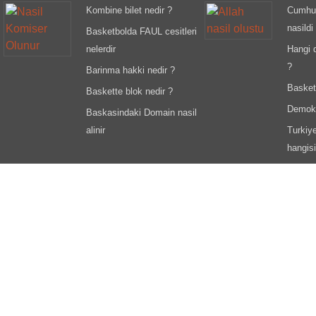
Kombine bilet nedir ?
Cumhur
nasildi
Basketbolda FAUL cesitleri
nelerdir
Hangi 
?
Barinma hakki nedir ?
Basket
Baskette blok nedir ?
Demokra
Baskasindaki Domain nasil
alinir
Turkiy
hangisi