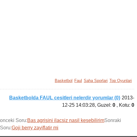
Basketbol
Faul
Saha Sporlari
Top Oyunlari
Basketbolda FAUL cesitleri nelerdir yorumlar (0)
2013-
12-25 14:03:28
, Guzel:
0
, Kotu:
0
onceki Soru:
Bas agrisini ilacsiz nasil kesebilirim
Sonraki
Soru:
Goji berry zayiflatir mi