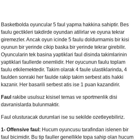
Basketbolda oyuncular 5 faul yapma hakkina sahiptir. Bes
faulu gectikleri takdirde oyundan atilirlar ve oyuna tekrar
giremezler. Ancak oyun icinde 5 faulu doldurmamis bir kisi
oyunun bir yerinde cikip baska bir yerinde tekrar girebilir.
Oyuncularin tek basina yaptiklari faul disinda takimlarinin
yaptiklari faullerde onemlidir. Her oyucunun faulu toplam
faulu etkilemektedir. Takim olarak 4 faule ulastiklarinda
,
4
faulden sonraki her faulde rakip takim serbest atis hakki
kazanir. Her basarili serbest atis ise 1 puan kazandirir.
Faul
rakibe usulsuz kisisel temas ve sportmenlik disi
davranislarda bulunmaktir.
Faul olusturacak durumlari ise su sekilde ozetleyebiliriz.
1-
Offensive faul:
Hucum oyuncusu tarafindan islenen bir
faul bicimidir. Bu tip fauller genellikle topa sahip olan hucum