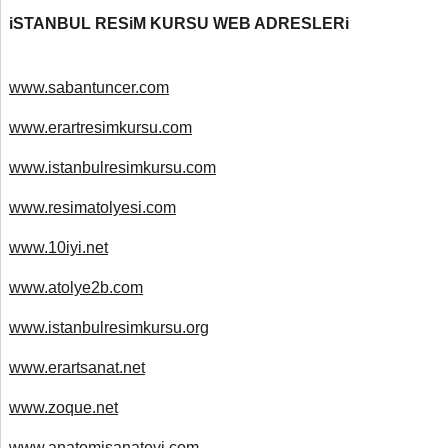
iSTANBUL RESiM KURSU WEB ADRESLERi
www.sabantuncer.com
www.erartresimkursu.com
www.istanbulresimkursu.com
www.resimatolyesi.com
www.10iyi.net
www.atolye2b.com
www.istanbulresimkursu.org
www.erartsanat.net
www.zoque.net
www.anatomisanatevi.com