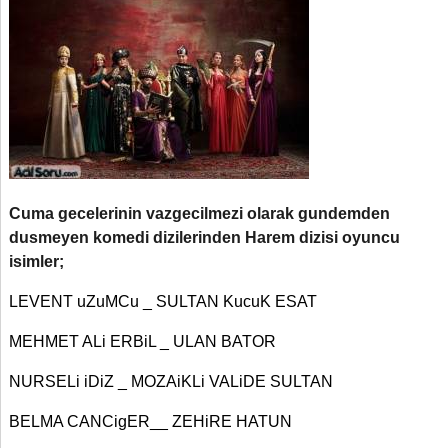
Cuma gecelerinin vazgecilmezi olarak gundemden
dusmeyen komedi dizilerinden Harem dizisi oyuncu
isimler;
LEVENT uZuMCu _ SULTAN KucuK ESAT
MEHMET ALi ERBiL _ ULAN BATOR
NURSELi iDiZ _ MOZAiKLi VALiDE SULTAN
BELMA CANCigER__ ZEHiRE HATUN