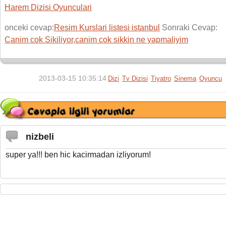
Harem Dizisi Oyunculari
onceki cevap:
Resim Kurslari listesi istanbul
Sonraki Cevap:
Canim cok Sikiliyor,canim cok sikkin ne yapmaliyim
2013-03-15 10:35:14
Dizi
Tv Dizisi
Tiyatro
Sinema
Oyuncu
nizbeli
super ya!!! ben hic kacirmadan izliyorum!