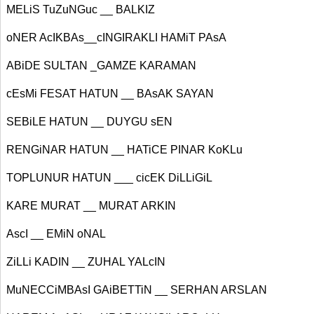
MELiS TuZuNGuc __ BALKIZ
oNER AcIKBAs__cINGIRAKLI HAMiT PAsA
ABiDE SULTAN _GAMZE KARAMAN
cEsMi FESAT HATUN __ BAsAK SAYAN
SEBiLE HATUN __ DUYGU sEN
RENGiNAR HATUN __ HATiCE PINAR KoKLu
TOPLUNUR HATUN ___ cicEK DiLLiGiL
KARE MURAT __ MURAT ARKIN
AscI __ EMiN oNAL
ZiLLi KADIN __ ZUHAL YALcIN
MuNECCiMBAsI GAiBETTiN __ SERHAN ARSLAN