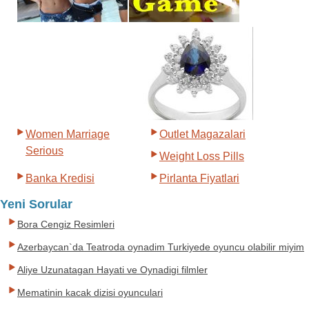
Women Marriage
Outlet Magazalari
Serious
Weight Loss Pills
Banka Kredisi
Pirlanta Fiyatlari
Yeni Sorular
Bora Cengiz Resimleri
Azerbaycan`da Teatroda oynadim Turkiyede oyuncu olabilir miyim
Aliye Uzunatagan Hayati ve Oynadigi filmler
Mematinin kacak dizisi oyunculari