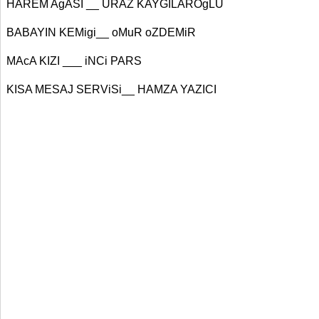
HAREM AgASI __ URAZ KAYGILAROgLU
BABAYIN KEMigi__ oMuR oZDEMiR
MAcA KIZI ___ iNCi PARS
KISA MESAJ SERViSi__ HAMZA YAZICI