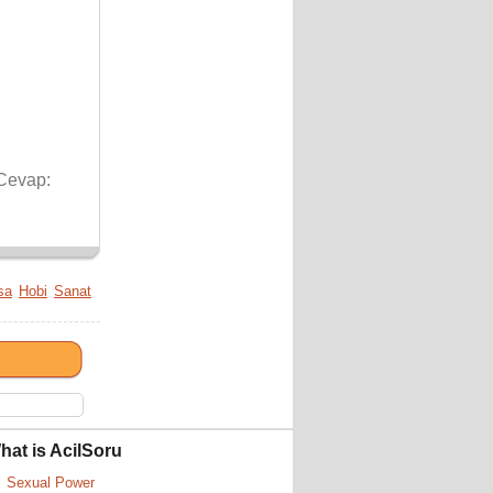
Cevap:
sa
Hobi
Sanat
hat is AcilSoru
Sexual Power