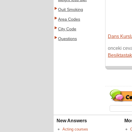
Quit Smoking
Area Codes
City Code
Dans Kursla
Questions
onceki cev
Besiktastak
New Answers
Mo
Acting courses