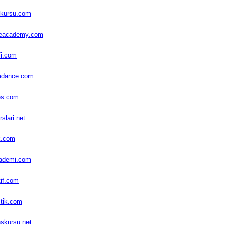
kursu.com
eacademy.com
i.com
dance.com
es.com
slari.net
k.com
ademi.com
tif.com
tik.com
skursu.net