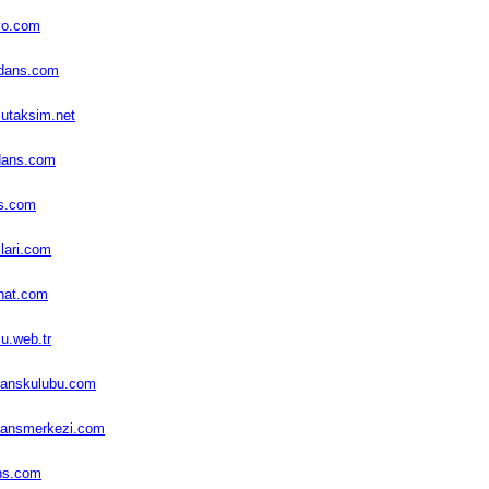
yo.com
dans.com
utaksim.net
ndans.com
s.com
lari.com
nat.com
u.web.tr
danskulubu.com
dansmerkezi.com
ns.com