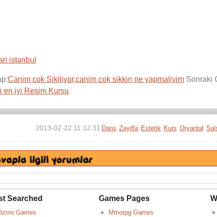
ri istanbul
ap:
Canim cok Sikiliyor,canim cok sikkin ne yapmaliyim
Sonraki 
i en iyi Resim Kursu
2013-02-22 11:12:31
Dans
Zayifla
Estetik
Kurs
Oryantal
Sal
st Searched
Games Pages
W
Ozmo Games
Mmorpg Games