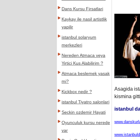
Dans Kursu Firsatlari
Kaykay ile nasil artistlik
yapilir
istanbul solaryum
merkezleri
Nereden Atmaca veya
Yirtici Kus Alabilirim ?
Atmaca beslemek yasak
mi?
Asagida ist
Kickbox nedir ?
kismina git
istanbul Tiyatro salonlari
istanbul d
Seckin ozdemir Hayati
www.danskurl
Oyunculuk kursu nerede
var
www.istanbuld