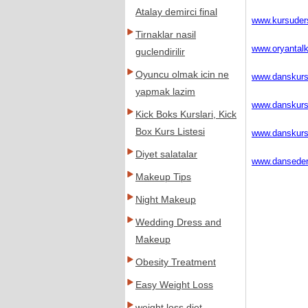
Atalay demirci final
www.kursuder
Tirnaklar nasil
www.oryantalku
guclendirilir
Oyuncu olmak icin ne
www.danskursl
yapmak lazim
www.danskurs
Kick Boks Kurslari, Kick
Box Kurs Listesi
www.danskurs
Diyet salatalar
www.danseder
Makeup Tips
Night Makeup
Wedding Dress and
Makeup
Obesity Treatment
Easy Weight Loss
weight loss diet