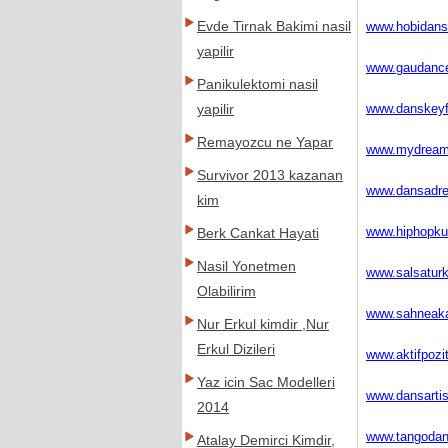
Evde Tirnak Bakimi nasil
www.hobidans
yapilir
www.gaudanc
Panikulektomi nasil
www.danskeyf
yapilir
Remayozcu ne Yapar
www.mydream
Survivor 2013 kazanan
www.dansadr
kim
www.hiphopkur
Berk Cankat Hayati
Nasil Yonetmen
www.salsatur
Olabilirim
www.sahneak
Nur Erkul kimdir ,Nur
Erkul Dizileri
www.aktifpozi
Yaz icin Sac Modelleri
www.dansartis
2014
www.tangodan
Atalay Demirci Kimdir,