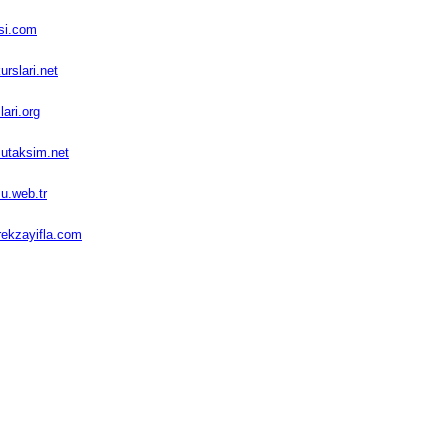
si.com
rslari.net
ari.org
utaksim.net
u.web.tr
ekzayifla.com