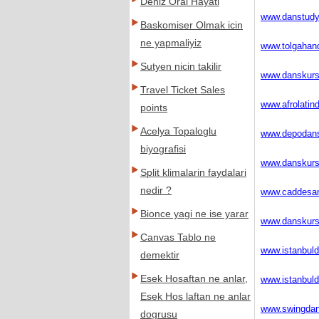
Deniz Oral Hayati
www.danstud
Baskomiser Olmak icin
ne yapmaliyiz
www.tolgahan
Sutyen nicin takilir
www.danskurs
Travel Ticket Sales
www.afrolati
points
Acelya Topaloglu
www.depodan
biyografisi
www.danskurs
Split klimalarin faydalari
nedir ?
www.caddesa
Bionce yagi ne ise yarar
www.danskurs
Canvas Tablo ne
www.istanbul
demektir
Esek Hosaftan ne anlar,
www.istanbul
Esek Hos laftan ne anlar
www.swingda
dogrusu