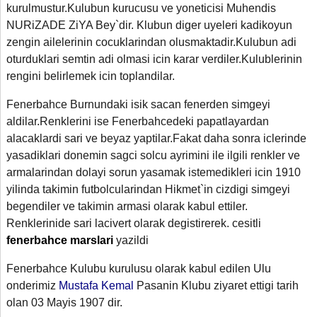
kurulmustur.Kulubun kurucusu ve yoneticisi Muhendis
NURiZADE ZiYA Bey`dir. Klubun diger uyeleri kadikoyun
zengin ailelerinin cocuklarindan olusmaktadir.Kulubun adi
oturduklari semtin adi olmasi icin karar verdiler.Kulublerinin
rengini belirlemek icin toplandilar.
Fenerbahce Burnundaki isik sacan fenerden simgeyi
aldilar.Renklerini ise Fenerbahcedeki papatlayardan
alacaklardi sari ve beyaz yaptilar.Fakat daha sonra iclerinde
yasadiklari donemin sagci solcu ayrimini ile ilgili renkler ve
armalarindan dolayi sorun yasamak istemedikleri icin 1910
yilinda takimin futbolcularindan Hikmet`in cizdigi simgeyi
begendiler ve takimin armasi olarak kabul ettiler.
Renklerinide sari lacivert olarak degistirerek. cesitli
fenerbahce marslari
yazildi
Fenerbahce Kulubu kurulusu olarak kabul edilen Ulu
onderimiz
Mustafa Kemal
Pasanin Klubu ziyaret ettigi tarih
olan 03 Mayis 1907 dir.