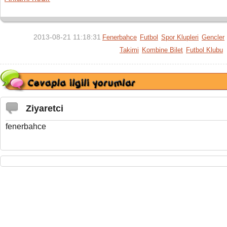
2013-08-21 11:18:31
Fenerbahce
Futbol
Spor Klupleri
Gencler
Takimi
Kombine Bilet
Futbol Klubu
Ziyaretci
fenerbahce