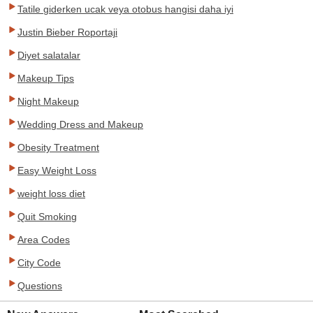
Tatile giderken ucak veya otobus hangisi daha iyi
Justin Bieber Roportaji
Diyet salatalar
Makeup Tips
Night Makeup
Wedding Dress and Makeup
Obesity Treatment
Easy Weight Loss
weight loss diet
Quit Smoking
Area Codes
City Code
Questions