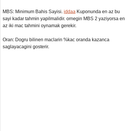
MBS: Minimum Bahis Sayisi.
iddaa
Kuponunda en az bu
sayi kadar tahmin yapilmalidir. ornegin MBS 2 yaziyorsa en
az iki mac tahmini oynamak gerekir.
Oran: Dogru bilinen maclarin %kac oranda kazanca
saglayacagini gosterir.