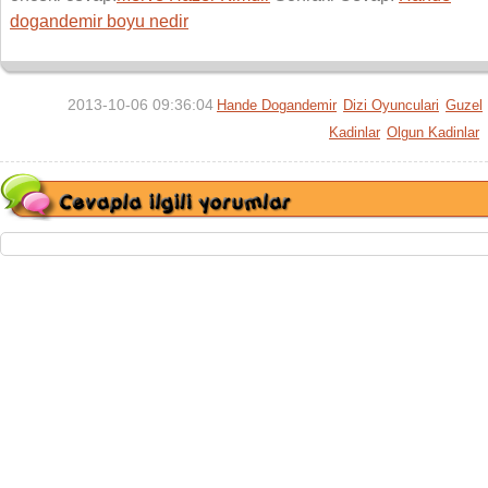
dogandemir boyu nedir
2013-10-06 09:36:04
Hande Dogandemir
Dizi Oyunculari
Guzel
Kadinlar
Olgun Kadinlar