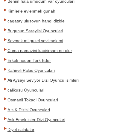
Benim hala umudum var oyunculari
Kimlerle evlenmek gunah
cagatay ulusoyun hangi dizide
Bugunun Saraylisi Oyunculari
Sevmek mi guzel sevilmek mi
Cuma namazini kacirirsam ne olur
Erkek neden Terk Eder
Kahireli Palas Oyunculari
Ali Ayseyi Seviyor Dizi Oyuncu isimleri
calikusu Oyunculari
Osmanli Tokadi Oyunculari
A.s.K Dizisi Oyunculari
Ask Emek ister Dizi Oyunculari
Diyet salatalar