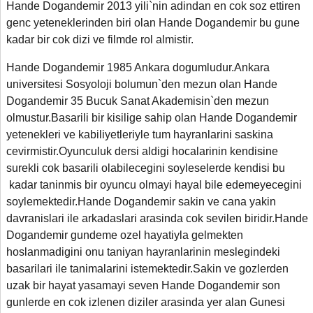
Hande Dogandemir 2013 yili`nin adindan en cok soz ettiren
genc yeteneklerinden biri olan Hande Dogandemir bu gune
kadar bir cok dizi ve filmde rol almistir.
Hande Dogandemir 1985 Ankara dogumludur.Ankara
universitesi Sosyoloji bolumun`den mezun olan Hande
Dogandemir 35 Bucuk Sanat Akademisin`den mezun
olmustur.Basarili bir kisilige sahip olan Hande Dogandemir
yetenekleri ve kabiliyetleriyle tum hayranlarini saskina
cevirmistir.Oyunculuk dersi aldigi hocalarinin kendisine
surekli cok basarili olabilecegini soyleselerde kendisi bu
kadar taninmis bir oyuncu olmayi hayal bile edemeyecegini
soylemektedir.Hande Dogandemir sakin ve cana yakin
davranislari ile arkadaslari arasinda cok sevilen biridir.Hande
Dogandemir gundeme ozel hayatiyla gelmekten
hoslanmadigini onu taniyan hayranlarinin meslegindeki
basarilari ile tanimalarini istemektedir.Sakin ve gozlerden
uzak bir hayat yasamayi seven Hande Dogandemir son
gunlerde en cok izlenen diziler arasinda yer alan Gunesi