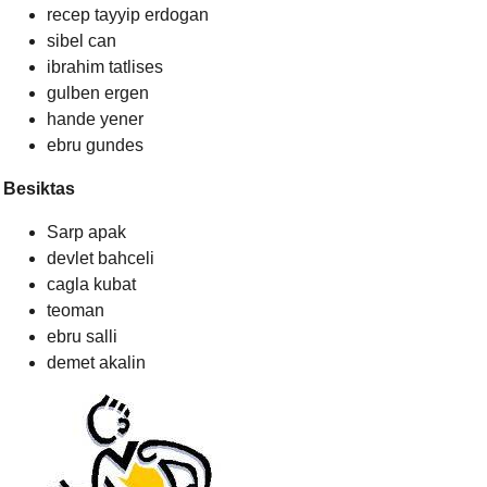
recep tayyip erdogan
sibel can
ibrahim tatlises
gulben ergen
hande yener
ebru gundes
Besiktas
Sarp apak
devlet bahceli
cagla kubat
teoman
ebru salli
demet akalin