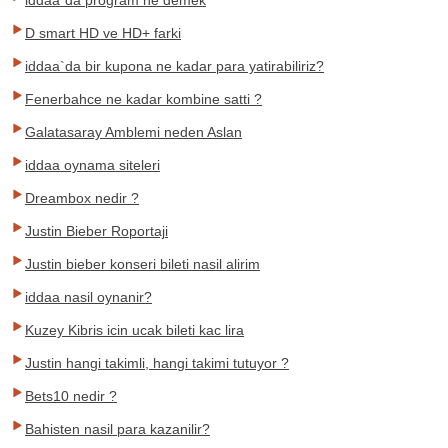
iddaa`da program ne demek
D smart HD ve HD+ farki
iddaa`da bir kupona ne kadar para yatirabiliriz?
Fenerbahce ne kadar kombine satti ?
Galatasaray Amblemi neden Aslan
iddaa oynama siteleri
Dreambox nedir ?
Justin Bieber Roportaji
Justin bieber konseri bileti nasil alirim
iddaa nasil oynanir?
Kuzey Kibris icin ucak bileti kac lira
Justin hangi takimli, hangi takimi tutuyor ?
Bets10 nedir ?
Bahisten nasil para kazanilir?