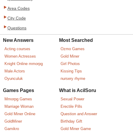
Area Codes
City Code
Questions
New Answers
Most Searched
Acting courses
Ozmo Games
Women Actresses
Gold Miner
Knight Online mmorpg
Girl Photos
Male Actors
Kissing Tips
Oyunculuk
nursery rhyme
Games Pages
What is AcilSoru
Mmorpg Games
Sexual Power
Marriage Woman
Erectile Pills
Gold Miner Online
Question and Answer
GoldMiner
Birthday Gift
Gamikro
Gold Miner Game