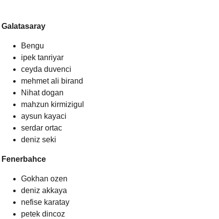
Galatasaray
Bengu
ipek tanriyar
ceyda duvenci
mehmet ali birand
Nihat dogan
mahzun kirmizigul
aysun kayaci
serdar ortac
deniz seki
Fenerbahce
Gokhan ozen
deniz akkaya
nefise karatay
petek dincoz