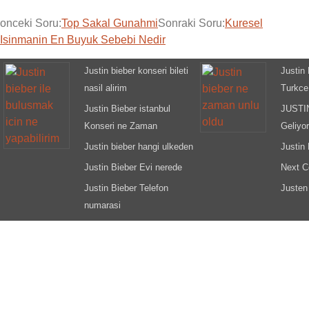
onceki Soru:
Top Sakal Gunahmi
Sonraki Soru:
Kuresel
Isinmanin En Buyuk Sebebi Nedir
Justin bieber konseri bileti
Justin 
nasil alirim
Turkce
Justin Bieber istanbul
JUSTI
Konseri ne Zaman
Geliyor
Justin bieber hangi ulkeden
Justin 
Justin Bieber Evi nerede
Next C
Justin Bieber Telefon
Justen
numarasi