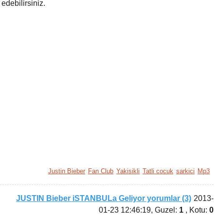
edebilirsiniz.
Justin Bieber
Fan Club
Yakisikli
Tatli cocuk
sarkici
Mp3
JUSTIN Bieber iSTANBULa Geliyor yorumlar (3)
2013-
01-23 12:46:19
, Guzel:
1
, Kotu:
0