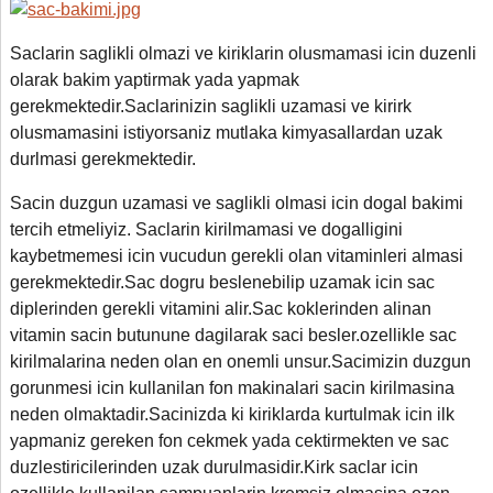
Saclarin saglikli olmazi ve kiriklarin olusmamasi icin duzenli
olarak bakim yaptirmak yada yapmak
gerekmektedir.Saclarinizin saglikli uzamasi ve kirirk
olusmamasini istiyorsaniz mutlaka kimyasallardan uzak
durlmasi gerekmektedir.
Sacin duzgun uzamasi ve saglikli olmasi icin dogal bakimi
tercih etmeliyiz. Saclarin kirilmamasi ve dogalligini
kaybetmemesi icin vucudun gerekli olan vitaminleri almasi
gerekmektedir.Sac dogru beslenebilip uzamak icin sac
diplerinden gerekli vitamini alir.Sac koklerinden alinan
vitamin sacin butunune dagilarak saci besler.ozellikle sac
kirilmalarina neden olan en onemli unsur.Sacimizin duzgun
gorunmesi icin kullanilan fon makinalari sacin kirilmasina
neden olmaktadir.Sacinizda ki kiriklarda kurtulmak icin ilk
yapmaniz gereken fon cekmek yada cektirmekten ve sac
duzlestiricilerinden uzak durulmasidir.Kirk saclar icin