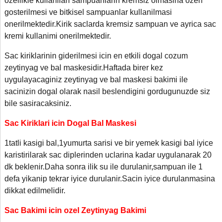
ozellikle kullanilan sampuanlarin kremsiz olmasina ozen
gosterilmesi ve bitkisel sampuanlar kullanilmasi
onerilmektedir.Kirik saclarda kremsiz sampuan ve ayrica sac
kremi kullanimi onerilmektedir.
Sac kiriklarinin giderilmesi icin en etkili dogal cozum
zeytinyag ve bal maskesidir.Haftada birer kez
uygulayacaginiz zeytinyag ve bal maskesi bakimi ile
sacinizin dogal olarak nasil beslendigini gordugunuzde siz
bile sasiracaksiniz.
Sac Kiriklari icin Dogal Bal Maskesi
1tatli kasigi bal,1yumurta sarisi ve bir yemek kasigi bal iyice
karistirilarak sac diplerinden uclarina kadar uygulanarak 20
dk beklenir.Daha sonra ilik su ile durulanir
,
sampuan ile 1
defa yikanip tekrar iyice durulanir.Sacin iyice durulanmasina
dikkat edilmelidir.
Sac Bakimi icin ozel Zeytinyag Bakimi