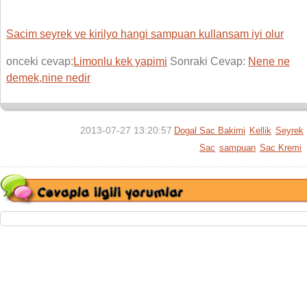
Sacim seyrek ve kirilyo hangi sampuan kullansam iyi olur
onceki cevap:
Limonlu kek yapimi
Sonraki Cevap:
Nene ne
demek,nine nedir
2013-07-27 13:20:57
Dogal Sac Bakimi
Kellik
Seyrek
Sac
sampuan
Sac Kremi